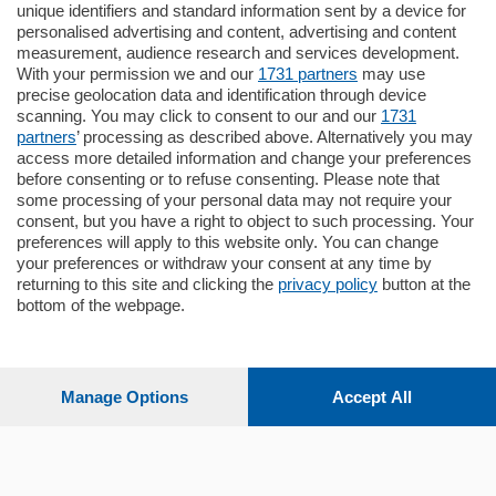
unique identifiers and standard information sent by a device for
Como - Como
personalised advertising and content, advertising and content
Plurilocale
measurement, audience research and services development.
in zona residenziale e tranquilla,
With your permission we and our
1731 partners
may use
proponiamo prestigioso e luminoso
precise geolocation data and identification through device
appartamento all'ultimo piano di uno
scanning. You may click to consent to our and our
1731
stabile signorile …
partners
’ processing as described above. Alternatively you may
mq.
140
locali:
5
access more detailed information and change your preferences
before consenting or to refuse consenting. Please note that
some processing of your personal data may not require your
consent, but you have a right to object to such processing. Your
preferences will apply to this website only. You can change
your preferences or withdraw your consent at any time by
returning to this site and clicking the
privacy policy
button at the
bottom of the webpage.
Sezioni
Settimanali
Manage Options
Accept All
Territorio
Sport