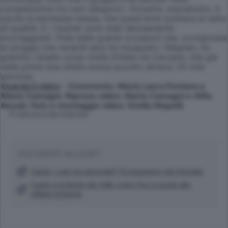
competizione tra carri allegorici. Vincente, soprattutto, è
uscita la kermesse stessa, che quest'anno puntava al salto
di qualità. E i risultati sono stati decisamente
incoraggianti. Folla delle grandi occasioni che, scongiurata
la pioggia che venerdì sera ha inzuppato i Magnan, ha
gremito l'anello corso Unità d'Italia via Carcano, che già
nelle prime due sfilate aveva accolto almeno 20 mila
persone.
Guarda il video
- Commento: Maria Laura Fontana e
Mario Camagni. Riprese video: Mario Camagni e Alfio
Novati. Foto e montaggio video: Emilio Mapelli.
© RIPRODUZIONE RISERVATA
DOCUMENTI ALLEGATI
Cantù, i carri di carnevale? Si preparano già d'estate
Cantù e la Notte dei mille colori Ora si punta alla
sfilata notturna