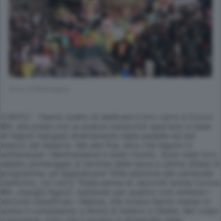
(Foto di Bartesaghi)
CANTU' - Hanno scelto di dedicare il loro carro a Cocco
Bill, alle prese con un pranzo parecchio spartano a base
di fagioli mangiati direttamente dalla padella nel bel
mezzo del deserto. Ma alla fine, altro che legumi in
solitaria:per i Bentransema è stato trionfo. Sono stati loro,
sabato pomeriggio al termine della terza e ultima sfilata in
programma, ad aggiudicarsi l'84a edizione del carnevale
canturino, col carro "Dalla penna di Jacovitti anche Cocco
Bill...mangia fagioli", battendo per quattro voti soltanto i
secondi classificati, i Baloss, che invece hanno messo in
scena il compleanno a Roma di Asterix e Obelix. Bel colpo
comunque, visto che il gruppo è all'esordio nella