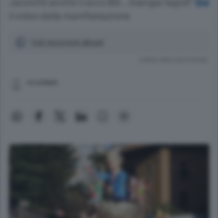
Jacovitti anche Cocco Bill...mangia fagioli"
Qui
il video della manifestazione
Vedi documenti allegati
Lettura meno di un minuto.
m.schiani