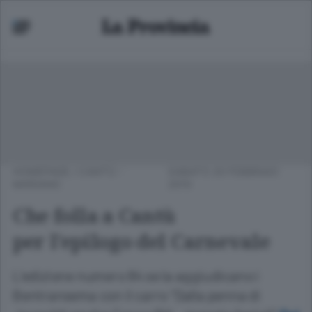
HOMEPAGE
/
CANTÙ -
SABATO 20 FEBBRAIO
MARIANO
2010
Che folla a Cantù
per l'epilogo del Carnevale
L'edizione numero 84 se la aggiudicano i
Bentransema con il carro "Dalla penna di