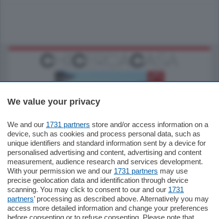
We value your privacy
We and our
1731 partners
store and/or access information on a
770.000
€
device, such as cookies and process personal data, such as
unique identifiers and standard information sent by a device for
Como - Como
personalised advertising and content, advertising and content
Plurilocale
measurement, audience research and services development.
in zona residenziale e tranquilla,
With your permission we and our
1731 partners
may use
proponiamo prestigioso e luminoso
precise geolocation data and identification through device
appartamento all'ultimo piano di uno
scanning. You may click to consent to our and our
1731
stabile signorile …
partners
’ processing as described above. Alternatively you may
mq.
140
locali:
5
access more detailed information and change your preferences
before consenting or to refuse consenting. Please note that