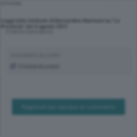
circonda.
Leggi tutto l'articolo di Bernardino Marinoni su "La
Provincia" del 5 agosto 2011
© RIPRODUZIONE RISERVATA
DOCUMENTI ALLEGATI
Il Festival di Locarno
Registrati per lasciare un commento