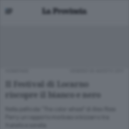
HOMEPAGE
VENERDÌ 05 AGOSTO 2011
Il Festival di Locarno
riscopre il bianco e nero
Nella pellicola "The color wheel" di Alex Ross
Perry un rapporto morboso e bizzarro tra
fratello e sorella