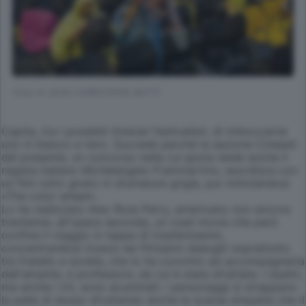
(Foto di JEAN-CHRISTOPHE BOTT)
Capita, tra i possibili itinerari festivalieri, di imboccarne
uno in bianco e nero. Succede perché la sezione Cineasti
del presente, un concorso nella cui giuria siede anche il
regista italiano Michelangelo Frammartino, esordisce con
un film tutto girato in sfumature grigie, pur intitolandosi
«The color wheel».
Lo ha realizzato Alex Ross Perry, americano non ancora
trentenne, all'opera seconda, un road movie che però
confina il viaggio in tappe di trasferimento,
concentrandosi invece nei fittissimi dialoghi soprattutto
tra fratello e sorella, che lo ha convinto ad accompagnarla
dall'amante, e professore, da cui è stata sfrattata. I duetti,
ma anche i trii, sono acuminati: i personaggi si strappano
la pelle di dosso sfruttando anche la scarsa simpatia che li