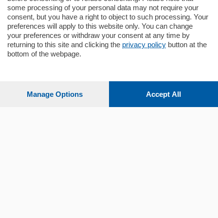
some processing of your personal data may not require your
consent, but you have a right to object to such processing. Your
preferences will apply to this website only. You can change
your preferences or withdraw your consent at any time by
returning to this site and clicking the
privacy policy
button at the
bottom of the webpage.
Sezioni
Settimanali
Manage Options
Accept All
Territorio
Sport
Chi Siamo
Servizi