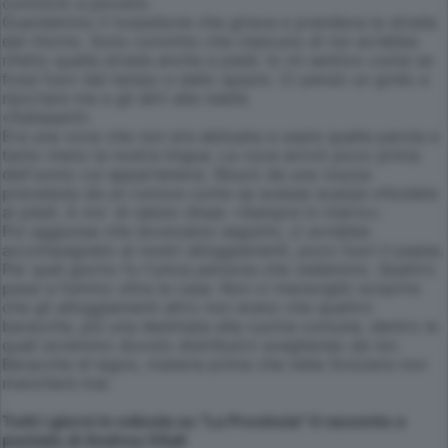
cominciò a piovere.
Guardammo il torpedone che girava e prendeva la strada
del ritorno. Sono convinto che ciascuno di noi avrebbe
rifatto quella strada anche a piedi. Io mi sentivo come se
fossi fuori dal tempo e dallo spazio. Ci pensò un grido a
riportare me e gli altri alla realtà.
«Italiaaani!»
Era una voce che non era abituata a usare quella parola e
tanto meno la nostra lingua. La voce arrivò poco prima
dell'uomo cui apparteneva. Sbucò da una viuzza
preceduta da un rumore come se avesse scarpe chiodate
ai piedi. A mo' di saluto disse: «Sempre in ritarto».
Poi aggiunse che dovevamo seguirlo, ci avrebbe
accompagnato ai nostri alloggiamenti, poco fuori il paese.
Per quel giorno fu l'unica persona che vedemmo. Quattro
passi e fummo oltre le case. Non ci meravigliò scoprire
che gli alloggiamenti altro non erano che quattro
baracche, più una destinata alla cucina comune, dentro le
quali avremmo dovuto distribuirci scegliendo da noi.
Baracche di legno, materia prima che nella Svizzera non
mancherà mai.
Tutti i giorni in edicola su "La Provincia" il racconto a
puntate di Andrea Vitali