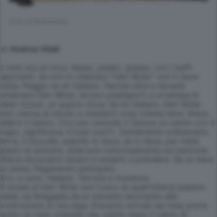
(Foto di Redazione)
di
Andrea Vitali
L'oste era un orco. Basso, pelato, grasso, con i baffi
spioventi. Se non lo chiamavi "Herr Ritter" non ti dava
retta. Peggio se eri italiano. Perché oltre a doverlo
chiamare Herr Ritter, dovevi predisporti a un'attesa di
dieci minuti, un quarto d'ora. Se eri italiano, Herr Ritter
non veniva al tavolo a chiederti cosa volessi bere. Stava
dietro il banco. Con suo comodo ti faceva un cenno con il
capo, significava «Cosa vuoi?». Solitamente ordinavamo
birra. Il boccale, quando lo dava, se lo dava, per metà
pieno di schiuma, atterrava rumorosamente sul bancone.
Allora dovevamo alzarci e andarlo a prendere. Se no bere
a canna. Pagamento anticipato.
Ero, e sono, italiano. Terrone e muratore.
Il locale di Herr Ritter era l'unico di quell'infame paesino
della val Bregaglia dove stavamo lavorando alla
costruzione di una diga. Eravamo arrivati sei mesi prima
sotto un cielo d'estate che, subito dopo il valico di