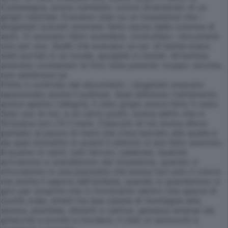
Castasegna, aveva cambiato colore diventando di un
grigio neutrale. Eravamo stati su un torpedone che i
doganieri svizzeri avevano fatto uscire dalla colonna di
auto. Ci avevano fatto scendere, controllato i documenti
uno per uno. Quelli che avevano un po' di barba erano
stati portati in un locale, spogliati e visitati. All'autista
avevano contestato la foto sulla patente: troppo vecchia,
non sembrava lui.
Finito il controllo dei documenti, i doganieri avevano
ispezionato anche il pullman. Quel delizioso trattamento
aveva spento l'allegria, il cielo grigio aveva fatto il resto.
Solo uno di noi, a un certo punto, aveva detto che in
Svizzera non c'è il mare. Ciascuno di noi aveva allora
pensato al pezzo di mare che s'era lasciato alle spalle e
da quel momento in avanti il silenzio si era fatto assoluto.
Eravamo in venti, tutti terroni, calabresi. Quando
arrivammo e scendemmo dal torpedone, quando ci
ritrovammo in una piazzetta che aveva non solo il colore
ma anche il sapore dell'ardesia, quando ci guardammo in
giro per scoprire che ci trovavamo dentro una specie di
cavità orale, stretti tra due catene di montagne alte,
severe, plumbee, distanti e cattive, ganasce emerse dai
ghiacciai e pronte a mordere, il cielo si rannuvolò e