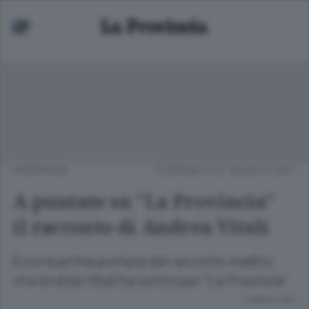
HOMEPAGE
DOMENICA 07 AGOSTO 2011
A puntate su "La Provincia"
il racconto di Andrea Vitali
Ecco la prima puntata del racconto inedito
che Andrea Vitali ha scritto per "La Provincia"
Lettura 2 min.