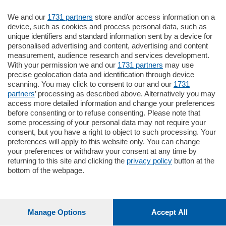
We and our
1731 partners
store and/or access information on a
770.000
€
device, such as cookies and process personal data, such as
unique identifiers and standard information sent by a device for
Como - Como
personalised advertising and content, advertising and content
Plurilocale
measurement, audience research and services development.
in zona residenziale e tranquilla,
With your permission we and our
1731 partners
may use
proponiamo prestigioso e luminoso
precise geolocation data and identification through device
appartamento all'ultimo piano di uno
scanning. You may click to consent to our and our
1731
stabile signorile …
partners
’ processing as described above. Alternatively you may
mq.
140
locali:
5
access more detailed information and change your preferences
before consenting or to refuse consenting. Please note that
some processing of your personal data may not require your
consent, but you have a right to object to such processing. Your
preferences will apply to this website only. You can change
your preferences or withdraw your consent at any time by
returning to this site and clicking the
privacy policy
button at the
bottom of the webpage.
Sezioni
Settimanali
Manage Options
Accept All