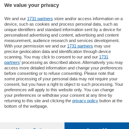
We value your privacy
We and our
1731 partners
store and/or access information on a
770.000
€
device, such as cookies and process personal data, such as
unique identifiers and standard information sent by a device for
Como - Como
personalised advertising and content, advertising and content
Plurilocale
measurement, audience research and services development.
in zona residenziale e tranquilla,
With your permission we and our
1731 partners
may use
proponiamo prestigioso e luminoso
precise geolocation data and identification through device
appartamento all'ultimo piano di uno
scanning. You may click to consent to our and our
1731
stabile signorile …
partners
’ processing as described above. Alternatively you may
mq.
140
locali:
5
access more detailed information and change your preferences
before consenting or to refuse consenting. Please note that
some processing of your personal data may not require your
consent, but you have a right to object to such processing. Your
preferences will apply to this website only. You can change
your preferences or withdraw your consent at any time by
returning to this site and clicking the
privacy policy
button at the
bottom of the webpage.
Sezioni
Settimanali