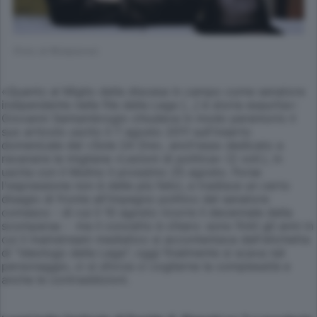
(Foto di REdazione)
«Quanto al Miglio della discesa in campo come senatore
indipendente nelle file della Lega […] è storia esaurita»:
Giovanni Santambrogio chiudeva in modo perentorio il
suo articolo uscito il 7 agosto 2011 sull'inserto
domenicale del «Sole 24 Ore», anch'esso dedicato a
recensire le migliane «Lezioni di politica» (2 voll.), in
uscita con il Mulino il prossimo 25 agosto. Forse
l'espressione non è delle più felici, e tradisce un certo
disagio di fronte all'impegno politico del senatore
comasco - di cui il 10 agosto ricorre il decennale della
scomparsa - ma il concetto è chiaro: sono finiti gli anni in
cui il mainstream mediatico si accontentava dell'etichetta
di "ideologo della Lega"; oggi finalmente si scava nel
personaggio, ci si sforza ci coglierne la complessità e
anche le contraddizioni.