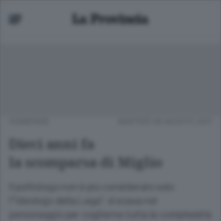
HOMEPAGE
MARTEDÌ 09 AGOSTO 2011
Dieci anni fa
la scomparsa di Miglio
Il politologo non è più considerato solo
l'"ideologo della Lega": si scava nel
personaggio per coglierne tutta la complessità