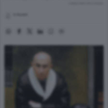
Lettura meno di un minuto.
b.faverio