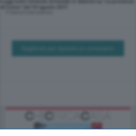
Leggi tutto l'articolo di Davide G. Bianchi su "La provincia
di Como" del 10 agosto 2011
© RIPRODUZIONE RISERVATA
Registrati per lasciare un commento