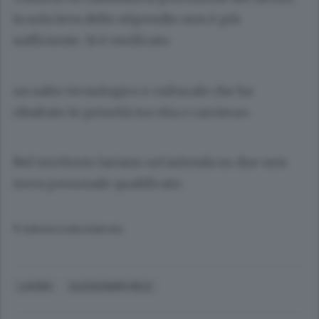
la sola leva dello stipendio non è più
sufficiente. Si è verificato
un salto tecnologico e culturale che ha
ribaltato le priorità tra vita e carriera».
Nel territorio lariano un’azienda su due non
trova personale qualificato
© RIPRODUZIONE RISERVATA
LAVORO
ALESSANDRO MELE