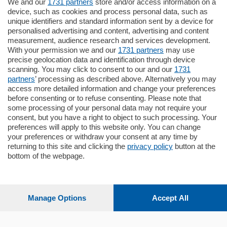
We and our
1731 partners
store and/or access information on a
185.000
€
device, such as cookies and process personal data, such as
unique identifiers and standard information sent by a device for
Cernobbio - Como
personalised advertising and content, advertising and content
Appartamento
measurement, audience research and services development.
Situato nella tranquilla frazione di Piazza
With your permission we and our
1731 partners
may use
Santo Stefano, in un contesto riservato e a
precise geolocation data and identification through device
pochi minuti …
scanning. You may click to consent to our and our
1731
partners
’ processing as described above. Alternatively you may
mq.
80
access more detailed information and change your preferences
before consenting or to refuse consenting. Please note that
some processing of your personal data may not require your
consent, but you have a right to object to such processing. Your
preferences will apply to this website only. You can change
your preferences or withdraw your consent at any time by
returning to this site and clicking the
privacy policy
button at the
bottom of the webpage.
Sezioni
Settimanali
Manage Options
Accept All
Territorio