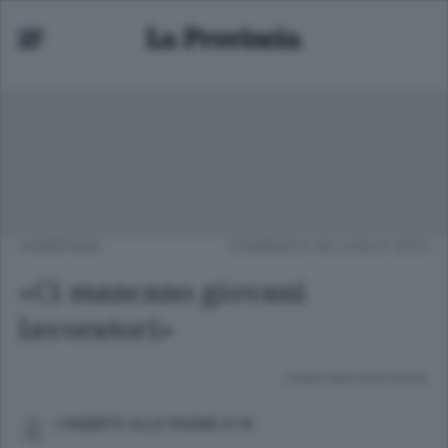
HOMEPAGE
DOMENICA 09 LUGLIO 2023
«Ci mancano giovani
lavoratori»
Lettura meno di un minuto.
L’INSERTO ALLE PAGINE 9-16