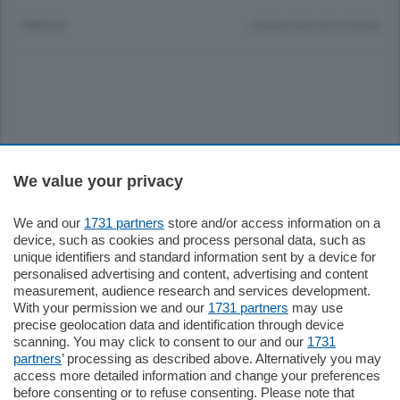
7 MESI FA
Lettura meno di un minuto.
Sezioni
We value your privacy
We and our
1731 partners
store and/or access information on a
Settimanali
device, such as cookies and process personal data, such as
unique identifiers and standard information sent by a device for
personalised advertising and content, advertising and content
Territorio
measurement, audience research and services development.
With your permission we and our
1731 partners
may use
precise geolocation data and identification through device
Sport
scanning. You may click to consent to our and our
1731
partners
’ processing as described above. Alternatively you may
access more detailed information and change your preferences
Chi Siamo
before consenting or to refuse consenting. Please note that