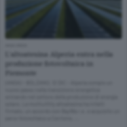
ANSA GREEN
L'altoatesina Alperia entra nella
produzione fotovoltaica in
Piemonte
(ANSA) - BOLZANO, 12 DIC - Alperia compie un
nuovo passo nella transizione energetica
entrando nel settore della produzione di energia
solare. La multiutility altoatesina ha infatti
firmato, un accordo con BayWa r.e. e acquisito un
parco fotovoltaico a Cerrione, …