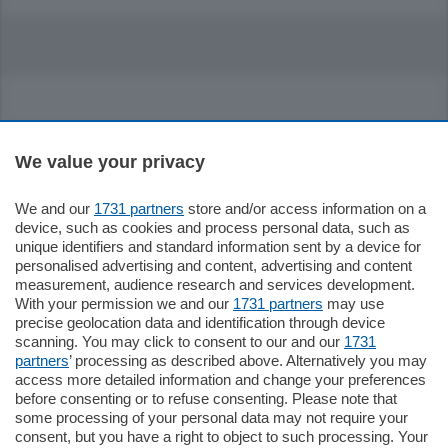
Sezioni
We value your privacy
Settimanali
We and our
1731 partners
store and/or access information on a
device, such as cookies and process personal data, such as
unique identifiers and standard information sent by a device for
Territorio
personalised advertising and content, advertising and content
measurement, audience research and services development.
With your permission we and our
1731 partners
may use
Sport
precise geolocation data and identification through device
scanning. You may click to consent to our and our
1731
partners
’ processing as described above. Alternatively you may
Chi Siamo
access more detailed information and change your preferences
before consenting or to refuse consenting. Please note that
some processing of your personal data may not require your
Servizi
consent, but you have a right to object to such processing. Your