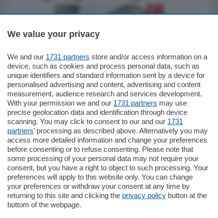
We value your privacy
We and our
1731 partners
store and/or access information on a
795.000
€
device, such as cookies and process personal data, such as
unique identifiers and standard information sent by a device for
Como - Como
personalised advertising and content, advertising and content
Quadrilocale
measurement, audience research and services development.
Zona Como Borghi. Nel complesso di
With your permission we and our
1731 partners
may use
nuova costruzione "JIULIUS" in Classe
precise geolocation data and identification through device
Energetica A2 proponiamo ampio
scanning. You may click to consent to our and our
1731
Quadrilocale …
partners
’ processing as described above. Alternatively you may
mq.
145
locali:
4
access more detailed information and change your preferences
before consenting or to refuse consenting. Please note that
some processing of your personal data may not require your
consent, but you have a right to object to such processing. Your
preferences will apply to this website only. You can change
your preferences or withdraw your consent at any time by
returning to this site and clicking the
privacy policy
button at the
bottom of the webpage.
Sezioni