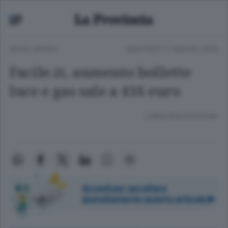
ANSA GREEN
MARTEDÌ 17 MARZO 2026
Facile.it, aumento bollette
luce e gas sale a 416 euro
Lettura meno di un minuto.
Accedi per ascoltare
gratuitamente questo articolo