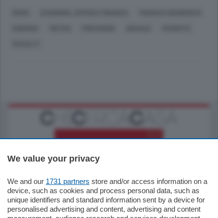
ROMA
ECONOMIA, AFFARI E FINANZA
FINANZA (GENERICO)
ENERGIA
METEO
PREVISIONI
SOCIALE
POVERTÀ
FACILE.IT
We value your privacy
We and our
1731 partners
store and/or access information on a
770.000
€
device, such as cookies and process personal data, such as
unique identifiers and standard information sent by a device for
Como - Como
personalised advertising and content, advertising and content
Plurilocale