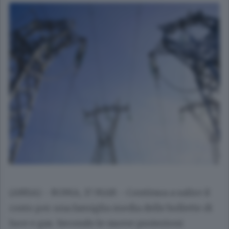
(ANSA) - ROMA, 17 MAR - Continua a salire il
costo per una famiglia media delle bollette di
luce e gas. Secondo le nuove proiezioni