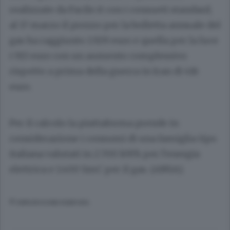
realizzate da Facile.it con i consueti standard,
al 17 marzo il prezzo per la bolletta annuale del
gas ha raggiunto 1.929 euro e quella per la luce
i 913 euro con un aumento complessivo
rispetto a prima della guerra in Iran di 416
euro.
Per il calcolo la piattaforma prende in
considerazione i consumi di una famiglia tipo
italiana valutati in 2.700 kWh per l'energia
elettrica e 1.400 SmC per il gas. (ANSA).
© RIPRODUZIONE RISERVATA