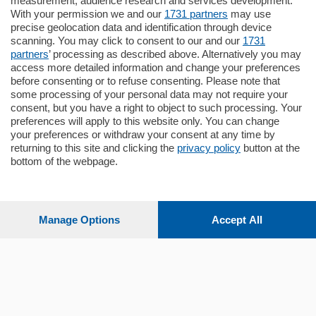
measurement, audience research and services development.
in zona residenziale e tranquilla,
With your permission we and our
1731 partners
may use
proponiamo prestigioso e luminoso
precise geolocation data and identification through device
appartamento all'ultimo piano di uno
scanning. You may click to consent to our and our
1731
stabile signorile …
partners
’ processing as described above. Alternatively you may
mq.
140
locali:
5
access more detailed information and change your preferences
before consenting or to refuse consenting. Please note that
some processing of your personal data may not require your
consent, but you have a right to object to such processing. Your
preferences will apply to this website only. You can change
your preferences or withdraw your consent at any time by
returning to this site and clicking the
privacy policy
button at the
bottom of the webpage.
Sezioni
Settimanali
Manage Options
Accept All
Territorio
Sport