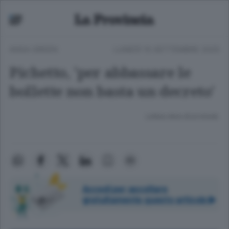
ANSA GREEN
LUNEDÌ 15 SETTEMBRE 2025
Pichetto, 'per abbassare le
bollette non basta un decreto'
Lettura meno di un minuto.
Accedi per ascoltare
gratuitamente questo articolo