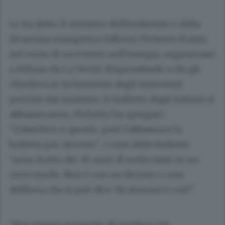
Lo ha detto il ministro dell'Ambiente e della
Sicurezza energetica Gilberto Pichetto Fratin,
nel corso di un evento sull'energia, organizzato
a Milano da La Verità. Rispondendo a chi gli
chiedeva se in funzione degli interventi
previsti dal ministro, le bollette degli italiani si
abbasseranno, Pichetto ha spiegato:
"L'obiettivo è questo, però l'abbassare la
bolletta per decreto".. i costi delle bollette
"sono frutto dei 30 anni di scelte fatte in un
certo modo. Non è con un decreto o una
delibera che si può dire 'da domani è così'".
"Noi stiamo tentando di incidere sul