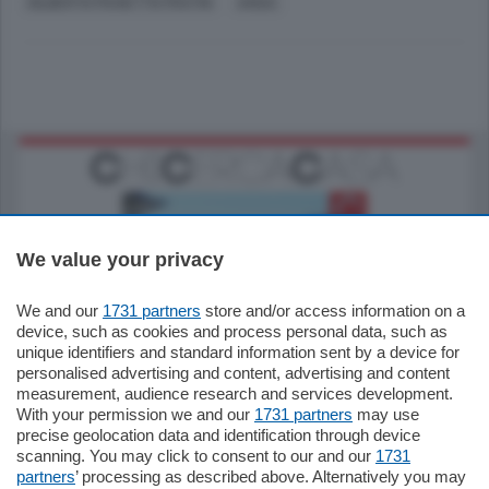
GILBERTO PICHETTO FRATIN
ANSA
We value your privacy
We and our
1731 partners
store and/or access information on a
770.000
€
device, such as cookies and process personal data, such as
unique identifiers and standard information sent by a device for
Como - Como
personalised advertising and content, advertising and content
Plurilocale
measurement, audience research and services development.
in zona residenziale e tranquilla,
With your permission we and our
1731 partners
may use
proponiamo prestigioso e luminoso
precise geolocation data and identification through device
appartamento all'ultimo piano di uno
scanning. You may click to consent to our and our
1731
stabile signorile …
partners
’ processing as described above. Alternatively you may