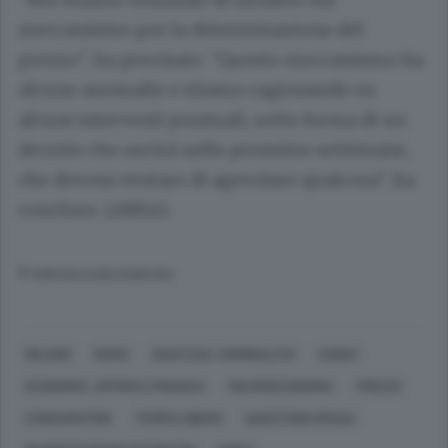
meccanismo per la determinazione del
prezzo", ha precisato. "Questo meccanismo ha
alcune anomalie e stiamo ragionando su
alcuni interventi puntuali, sotto forma di un
decreto che uscirà nelle prossime settimane,
che devono tentare di agevolare qualcosa", ha
concluso. (ANSA).
© RIPRODUZIONE RISERVATA
MILANO
ROMA
GIUSTIZIA, CRIMINALITÀ
CODICI
ECONOMIA, AFFARI E FINANZA
MACROECONOMIA
PREZZI
CONSUMATORI
TEMPO LIBERO
QUESTIONI SPESA