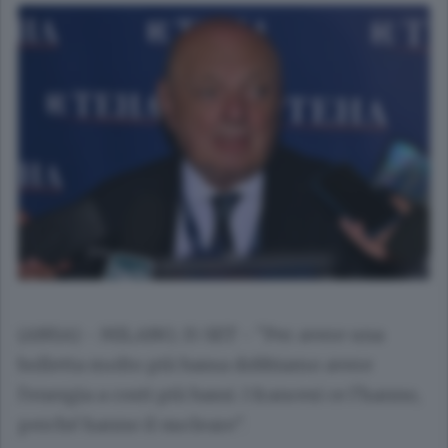
(ANSA) - MILANO, 15 SET - "Per avere una
bolletta molto più bassa dobbiamo avere
l'energia a costi più bassi. I francesi ce l'hanno,
perché hanno il nucleare".