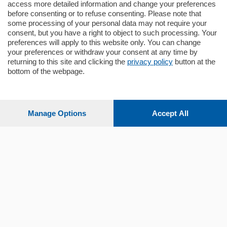
mq.
140
locali:
5
access more detailed information and change your preferences
before consenting or to refuse consenting. Please note that
some processing of your personal data may not require your
consent, but you have a right to object to such processing. Your
preferences will apply to this website only. You can change
your preferences or withdraw your consent at any time by
returning to this site and clicking the
privacy policy
button at the
bottom of the webpage.
Sezioni
Settimanali
Manage Options
Accept All
Territorio
Sport
Chi Siamo
Servizi