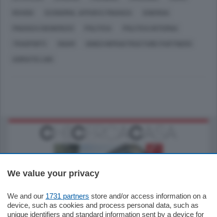
ROVIGO
ECONOMIA, AFFARI E FINANZA
ENERGIA
FINANZA (GENERICO)
POLITICA
POLITICA INTERNA
TRASPORTI
SNAM
IGNEO INFRASTRUCTURE PARTNERS
ADRIATIC LNG
We value your privacy
We and our
1731 partners
store and/or access information on a
795.000
€
device, such as cookies and process personal data, such as
unique identifiers and standard information sent by a device for