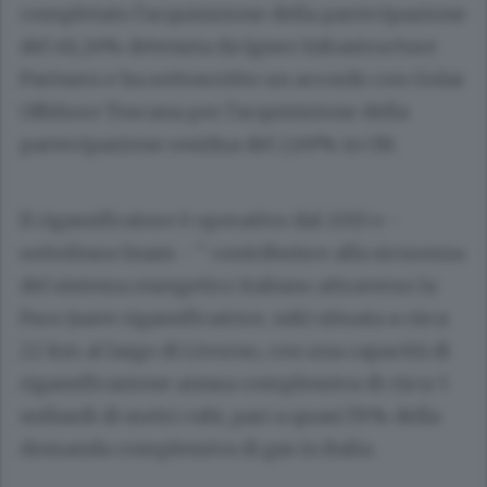
completato l'acquisizione della partecipazione
del 48,24% detenuta da Igneo Infrastructure
Partners e ha sottoscritto un accordo con Golar
Offshore Toscana per l'acquisizione della
partecipazione residua del 2,69% in Olt.
Il rigassificatore è operativo dal 2013 e -
sottolinea Snam - " contribuisce alla sicurezza
del sistema energetico italiano attraverso la
Fsru (nave rigassificatrice, ndr) situata a circa
22 km al largo di Livorno, con una capacità di
rigassificazione annua complessiva di circa 5
miliardi di metri cubi, pari a quasi l'8% della
domanda complessiva di gas in Italia.