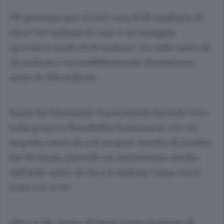
Olt presenta per il 2025 una RAB tariffaria di
circa 700 milioni di euro e un margine
operativo lordo di 89 milioni, un utile netto di
28 milioni e un indebitamento finanziario
netto di 366 milioni.
Snam ha finanziato l'operazione facendo leva
sulla propria flessibilità finanziaria, con un
impatto neutrale sul proprio merito di credito.
Da Olt Snam prevede un incremento medio
dell'utile netto di circa 8 milioni l'anno tra il
2026 e il 2029.
Oltre a Olt, Snam detiene partecipazioni di