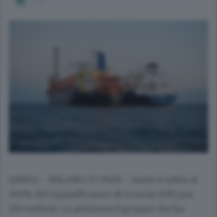
(ANSA) - MILANO, 05 MAR - Snam è salita al
100% del rigassificatore di Livorno (Olt) per
129 milioni. Lo annuncia il gruppo che ha