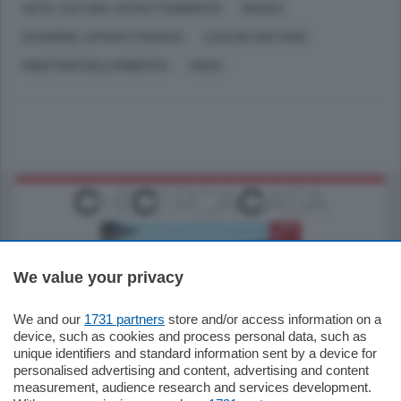
ARTE, CULTURA, INTRATTENIMENTO
MUSICA
ECONOMIA, AFFARI E FINANZA
LUCA DE GAETANO
MINISTERO DELL'AMBIENTE
ANSA
We value your privacy
We and our
1731 partners
store and/or access information on a
770.000
€
device, such as cookies and process personal data, such as
unique identifiers and standard information sent by a device for
Como - Como
personalised advertising and content, advertising and content
Plurilocale
measurement, audience research and services development.