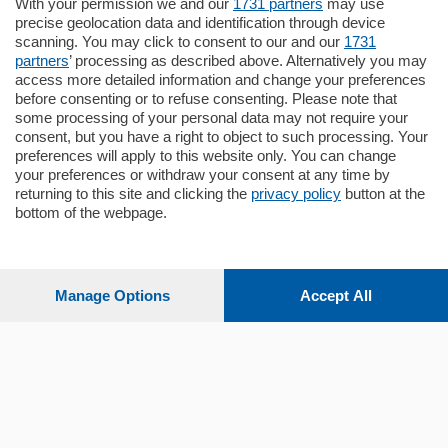
in zona residenziale e tranquilla,
With your permission we and our
1731 partners
may use
proponiamo prestigioso e luminoso
precise geolocation data and identification through device
appartamento all'ultimo piano di uno
scanning. You may click to consent to our and our
1731
stabile signorile …
partners
’ processing as described above. Alternatively you may
mq.
140
locali:
5
access more detailed information and change your preferences
before consenting or to refuse consenting. Please note that
some processing of your personal data may not require your
consent, but you have a right to object to such processing. Your
preferences will apply to this website only. You can change
your preferences or withdraw your consent at any time by
returning to this site and clicking the
privacy policy
button at the
Sezioni
bottom of the webpage.
Settimanali
Manage Options
Accept All
Territorio
Sport
Chi Siamo