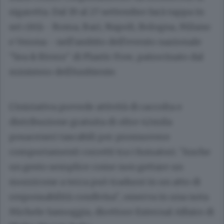
sigaretta. Dal 19 al 27 settembre farà tappa in
sei città - Roma, Bari, Napoli, Bologna, Milano
e Verona - nell'ambito dell'evento nazionale
"Sea & Rivers" di Plastic Free, patrocinato dal
ministero dell'Ambiente.
L'iniziativa prevede attività di raccolta e
distribuzione gratuita di oltre 42mila
posaceneri tascabili per promuovere
comportamenti corretti tra i fumatori. "Anche
un gesto semplice come non gettare un
mozzicone a terra può tradursi in un atto di
responsabilità condivisa", osserva in una nota
Michele Samoggia, direttore External Affairs di