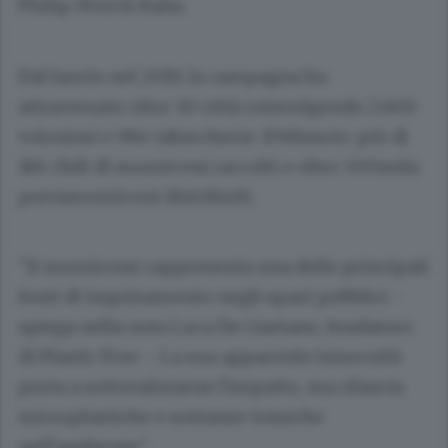
Philip Morris Italia.
Dal lancio nel 2019, la campagna ha
attraversato oltre 30 città coinvolgendo 2.600
volontari e 984 tabaccherie. Il bilancio: più di
186 chili di mozziconi raccolti e oltre 500mila
portamozziconi distribuiti.
"Il mozzicone rappresenta una delle principali
fonti di inquinamento negli spazi pubblici -
spiega nella nota Luca De Gaetano, fondatore
di Plastic Free -. La sua apparente innocuità
porta a sottovalutarne l'impatto, ma rilascia
microplastiche e sostanze tossiche
nell'ambiente".