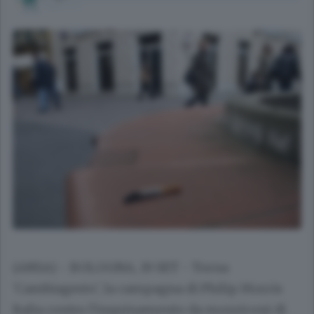
(ANSA) - BOLOGNA, 19 SET - Torna
'Cambiagesto', la campagna di Philip Morris
Italia contro l'inquinamento da mozziconi di