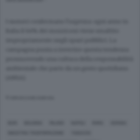
I numeri confermano l'urgenza: ogni anno in
Italia il 64% dei mozziconi viene smaltito
impropriamente negli spazi pubblici. La
campagna punta a invertire questa tendenza
promuovendo una cultura della responsabilità
ambientale che parte da un gesto quotidiano.
(ANSA).
© RIPRODUZIONE RISERVATA
BARI
BOLOGNA
MILANO
NAPOLI
ROMA
VERONA
INDUSTRIA TRASFORMAZIONE
TABACCHI