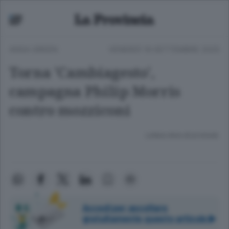
ANSA GREEN
VENERDÌ 19 SETTEMBRE 2025
Torna 'Cambiagesto',
campagna Philip Morris
contro mozziconi
Lettura meno di un minuto.
Accedi per ascoltare
gratuitamente questo articolo