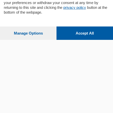
your preferences or withdraw your consent at any time by
returning to this site and clicking the
privacy policy
button at the
bottom of the webpage.
Sezioni
Settimanali
Manage Options
Accept All
Territorio
Sport
Chi Siamo
Servizi