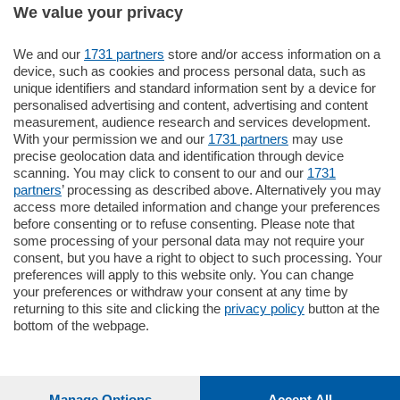
We value your privacy
We and our
1731 partners
store and/or access information on a
185.000
€
device, such as cookies and process personal data, such as
unique identifiers and standard information sent by a device for
Cernobbio - Como
personalised advertising and content, advertising and content
Appartamento
measurement, audience research and services development.
Situato nella tranquilla frazione di Piazza
With your permission we and our
1731 partners
may use
Santo Stefano, in un contesto riservato e a
precise geolocation data and identification through device
pochi minuti …
scanning. You may click to consent to our and our
1731
partners
’ processing as described above. Alternatively you may
mq.
80
access more detailed information and change your preferences
before consenting or to refuse consenting. Please note that
some processing of your personal data may not require your
consent, but you have a right to object to such processing. Your
preferences will apply to this website only. You can change
your preferences or withdraw your consent at any time by
returning to this site and clicking the
privacy policy
button at the
bottom of the webpage.
Sezioni
Settimanali
Manage Options
Accept All