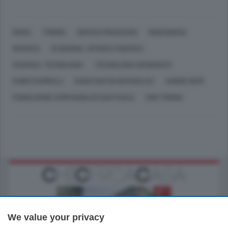
ROMA
TORINO
SERVIZI FINANZIARI
INGEGNERIA
RICERCA
ECONOMIA, AFFARI E FINANZA
SCIENZA, TECNOLOGIA
TECNOLOGIA (GENERICO)
FABIO PAMMOLLI
KONSTANTIN NOVOSELOV
ANDRE GEIM
FONDAZIONE COMPAGNIA DI SAN PAOLO
OGR TORINO
We value your privacy