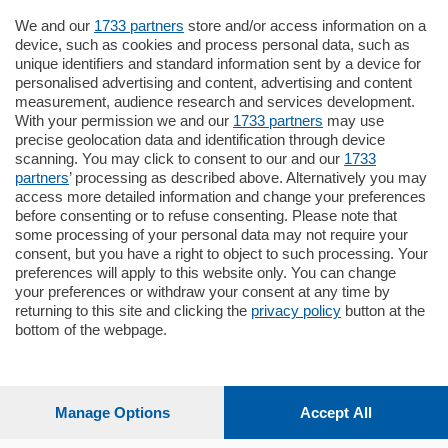
We and our
1733 partners
store and/or access information on a
795.000
€
device, such as cookies and process personal data, such as
unique identifiers and standard information sent by a device for
Como - Como
personalised advertising and content, advertising and content
Quadrilocale
measurement, audience research and services development.
Zona Como Borghi. Nel complesso di
With your permission we and our
1733 partners
may use
nuova costruzione "JIULIUS" in Classe
precise geolocation data and identification through device
Energetica A2 proponiamo ampio
scanning. You may click to consent to our and our
1733
Quadrilocale …
partners
’ processing as described above. Alternatively you may
mq.
145
locali:
4
access more detailed information and change your preferences
before consenting or to refuse consenting. Please note that
some processing of your personal data may not require your
consent, but you have a right to object to such processing. Your
preferences will apply to this website only. You can change
your preferences or withdraw your consent at any time by
returning to this site and clicking the
privacy policy
button at the
bottom of the webpage.
Sezioni
Settimanali
Manage Options
Accept All
Territorio