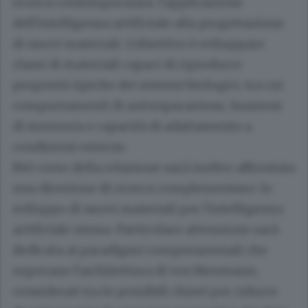
ricerca contemporanea: l'applicazione
dell'intelligenza artificiale alla progettazione
di nuovi materiali. L'obiettivo è sviluppare
classi di materiali capaci di riprodurre
proprietà tipiche dei sistemi biologici, tra cui
comportamenti di autoriparazione, funzioni
di memoria e capacità di adattamento a
condizioni esterne.
Nel corso della relazione sarà inoltre affrontata
una direzione di ricerca complementare: lo
sviluppo di nuovi materiali per l'intelligenza
artificiale stessa. Particolare attenzione sarà
dedicata ai paradigmi computazionali che
superano l'architettura di von Neumann,
considerati tra le possibili chiavi per ridurre