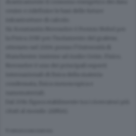
drasticamente il consumo energetico dei data
center e ridefinire le basi delle future
infrastrutture di calcolo.
Sir Konstantin Novoselov è Premio Nobel per
la Fisica 2010 per l'isolamento del grafene,
ottenuto nel 2004 presso l'Università di
Manchester insieme ad Andre Geim. Fisico,
Novoselov è uno dei principali esperti
internazionali di fisica della materia
condensata, fisica mesoscopica e
nanomateriali.
Dal 2014 figura stabilmente tra i ricercatori più
citati al mondo. (ANSA).
© RIPRODUZIONE RISERVATA