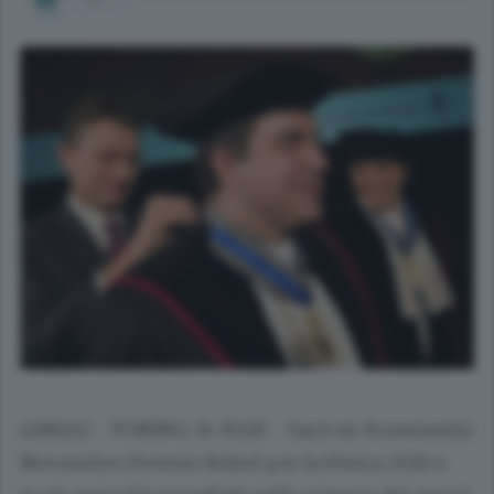
(ANSA) - TORINO, 14 MAR - Sarà sir Konstantin
Novoselov, Premio Nobel per la Fisica 2010 e