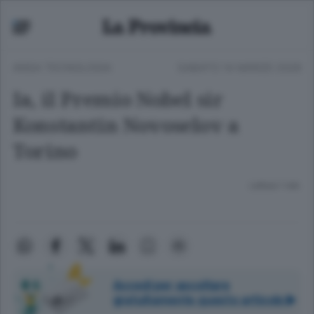
ANSA TECNOLOGIA
SABATO 14 MARZO 2026
Ia, il Premio Nobel sir
Konstantin Novoselov a
Torino
Lettura 1 min.
Accedi per ascoltare
gratuitamente questo articolo