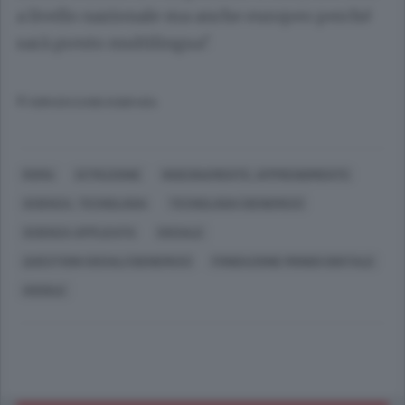
a livello nazionale ma anche europeo perché
sarà presto multilingua".
© RIPRODUZIONE RISERVATA
ROMA
ISTRUZIONE
INSEGNAMENTO, APPRENDIMENTO
SCIENZA, TECNOLOGIA
TECNOLOGIA (GENERICO)
SCIENZA APPLICATA
SOCIALE
QUESTIONI SOCIALI (GENERICO)
FONDAZIONE MONDO DIGITALE
GOOGLE