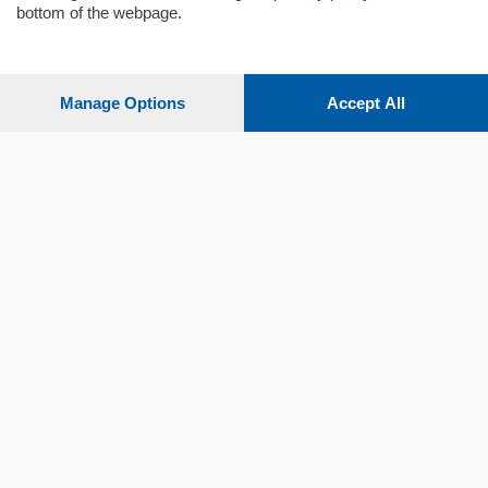
bottom of the webpage.
Sezioni
Settimanali
Manage Options
Accept All
Territorio
Sport
Chi Siamo
Servizi
© COPYRIGHT 2026 - La Provincia di Como S.r.l. P. IVA
04178040137 via Giovanni de Simoni 6 – 22100 - E' vietata