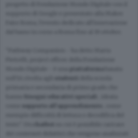
progetto di Fondazione Mondo Digitale con il
supporto di Google e presentato alla Maker
Faire Roma, l'evento dedicato all'innovazione
dal basso in corso a Roma fino al 19 ottobre.
"Pathway Companion - ha detto Marta
Pietrelli, project officer della Fondazione
Mondo Digitale - è una
piattaforma
basata
sull'IA rivolta agli
studenti
della scuola
primaria e secondaria di primo grado che
hanno
bisogni educativi speciali
, ideata
come
supporto all'apprendimento
, come
esempio difficoltà di lettura o decodifica del
testo". Un
chatbot
su cui è possibile caricare
dei contenuti didattici che vengono analizzati