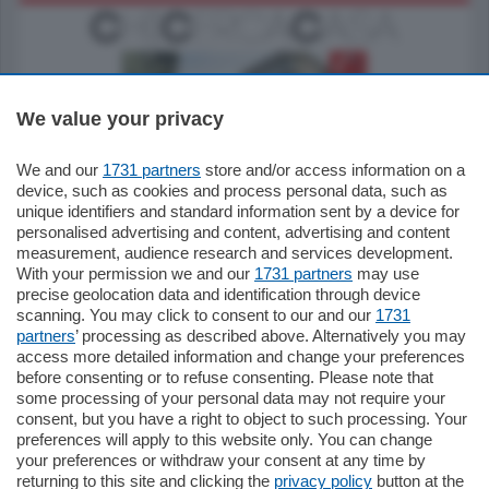
We value your privacy
We and our
1731 partners
store and/or access information on a
795.000
€
device, such as cookies and process personal data, such as
unique identifiers and standard information sent by a device for
Como - Como
personalised advertising and content, advertising and content
Quadrilocale
measurement, audience research and services development.
Zona Como Borghi. Nel complesso di
With your permission we and our
1731 partners
may use
nuova costruzione "JIULIUS" in Classe
precise geolocation data and identification through device
Energetica A2 proponiamo ampio
scanning. You may click to consent to our and our
1731
Quadrilocale …
partners
’ processing as described above. Alternatively you may
mq.
145
locali:
4
access more detailed information and change your preferences
before consenting or to refuse consenting. Please note that
some processing of your personal data may not require your
consent, but you have a right to object to such processing. Your
preferences will apply to this website only. You can change
your preferences or withdraw your consent at any time by
returning to this site and clicking the
privacy policy
button at the