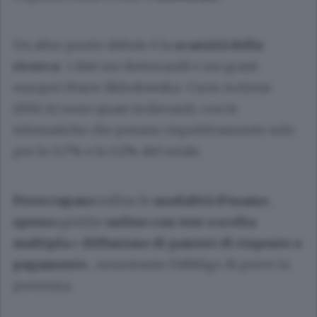
Un altro punto debole è la
scarsità della
ricerca
: i dati sui dottorandi e sui grant
europei Marie Skłodowska-Curie Actions
(MSCA) sono quasi irrilevanti, con le
telematiche che pesano rispettivamente solo
per lo 0,7% e lo 0,1% del totale.
Preoccupano
infine le
modalità d'esame
,
spesso
gestite
online con test a scelta
multipla
e
diffusione di panieri di risposte a
pagamento
, nonostante l'obbligo di prove in
presenza.