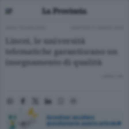
ANSA TECNOLOGIA
MARTEDÌ 17 MARZO 2026
Lincei, le università
telematiche garantiscano un
insegnamento di qualità
Lettura 1 min.
Accedi per ascoltare
gratuitamente questo articolo