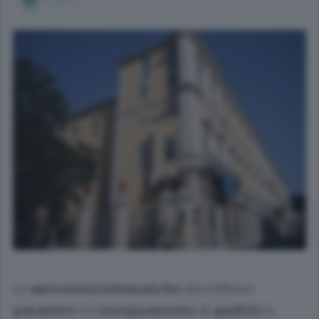
Le
università telematiche
dovrebbero
garantire
un
insegnamento
di
qualità
in