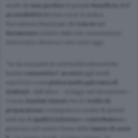
modo da
non perdere
il grande
beneficio
dell’
accessibilità
dei loro corsi: lo indica
l’Accademia Nazionale dei
Lincei
nel
documento
redatto dalle sue commissioni
Università e Ricerca e reso noto oggi.
“Se da una parte le università telematiche
hanno
consentito
l’
accesso
agli studi
superiori a una
platea molto più vasta di
studenti
, dall’altra – si legge nel documento -
ci sono
fondati timori
che il l
ivello di
preparazione
conseguita in molte di queste
sedi sia di
qualità inferiore
e
contribuisca
a
generare nel nostro Paese delle
lauree di serie
B
". In questo modo, si legge ancora, "si