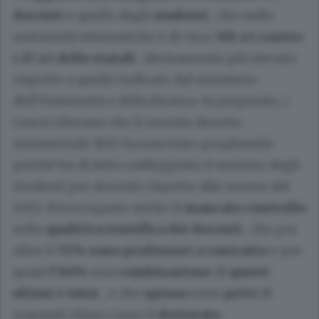
docenti
e quello degli
studenti
, che nelle
università telematiche è di circa
301 a 1 contro
i 27 a 1 delle statali
: decisamente più elevato
rispetto a quello indicato dal ministero
dell’Università e della Ricerca. In proposito, i
Lincei rilevano che il recente decreto
ministeriale 1835 ha suscitato perplessità
poiché ha di fatto raddoppiato il numero degli
studenti per docente rispetto alle norme del
2021. Preoccupano anche il
mancato controllo
sulla
qualità scientifica dei docenti
, che per
oltre il
72% sono professori a contratto
e per
quasi
l'84%
una
combinazione
di
questi
ultimi e tutor
, e che
spesso
sono
privi
di
requisiti chiari come il
dottorato
.