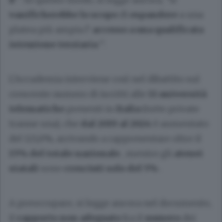
vanificherebbe lo scopo
di
espandere
a una
platea più ampia l’
accesso a una qualificata
istruzione terziaria
”.
L’Accademia interviene così nel dibattito sul
crescente numero di iscritti alle
11 università
telematiche
presenti in
Italia
(tutte private
tranne una), che
dal 2019 al 2024
è aumentato
del 121,6%, arrivando a rappresentare oltre il
15% del totale nazionale
, mentre gli
atenei
statali
sono
cresciuti solo del 5%
.
A preoccupare, si legge ancora nel documento,
il
rapporto non adeguato
fra il
numero
dei