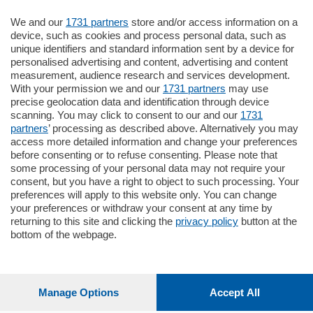
We and our
1731 partners
store and/or access information on a
770.000
€
device, such as cookies and process personal data, such as
unique identifiers and standard information sent by a device for
Como - Como
personalised advertising and content, advertising and content
Plurilocale
measurement, audience research and services development.
in zona residenziale e tranquilla,
With your permission we and our
1731 partners
may use
proponiamo prestigioso e luminoso
precise geolocation data and identification through device
appartamento all'ultimo piano di uno
scanning. You may click to consent to our and our
1731
stabile signorile …
partners
’ processing as described above. Alternatively you may
mq.
140
locali:
5
access more detailed information and change your preferences
before consenting or to refuse consenting. Please note that
some processing of your personal data may not require your
consent, but you have a right to object to such processing. Your
preferences will apply to this website only. You can change
your preferences or withdraw your consent at any time by
returning to this site and clicking the
privacy policy
button at the
bottom of the webpage.
Sezioni
Settimanali
Manage Options
Accept All