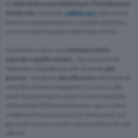
la
sfida della sostenibilità per l'Intelligenza
Artificiale
è lo studio
pubblicato
sulla rivista
Nature Communications e guidato dall'Italia,
con la Scuola Superiore Sant'Anna di Pisa.
Il risultato si deve a un
sistema tattile
ispirato a quello umano
, che permette di
elaborare i segnali non solo in modo
più
preciso
, ma anche
più efficiente
dal punto di
vista dei consumi energetici. La ricerca, alla
quale ha partecipato anche la sede lombarda
dell'azienda STMicroelectronics, apre a robot
collaborativi più sicuri per le interazioni con
gli esseri umani e anche a protesi bioniche più
efficaci.