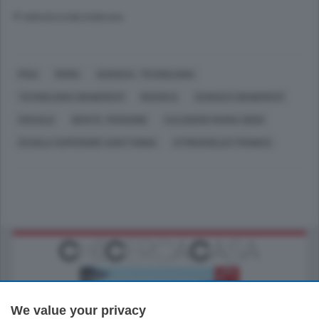
© RIPRODUZIONE RISERVATA
PISA
ROMA
SCIENZA, TECNOLOGIA
TECNOLOGIA (GENERICO)
RICERCA
SCIENZA (GENERICO)
SOCIALE
GENTE, PERSONE
CALOGERO MARIA ODDO
SCUOLA SUPERIORE SANT'ANNA
STMICROELECTRONICS
We value your privacy