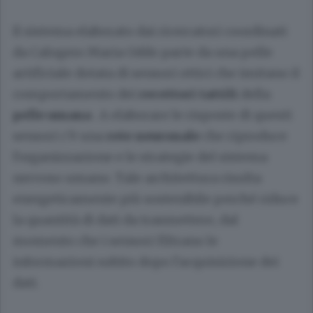
Il sistema elaborato dai ricercatori coordinati
da Calogero Maria Oddo parte da una pelle
artificiale dotata di sensori ottici che imitano il
comportamento dei
recettori tattili
della
pelle umana
. A elaborare le risposte di questi
sensori c'è una
rete neuronale
che riproduce
l'organizzazione e le strategie del sistema
nervoso umano. Tale architettura risulta
energeticamente più sostenibile perché riduce
la quantità di dati da trasmettere, dal
momento che i sensori filtrano le
informazioni subito dopo l'acquisizione dei
dati.