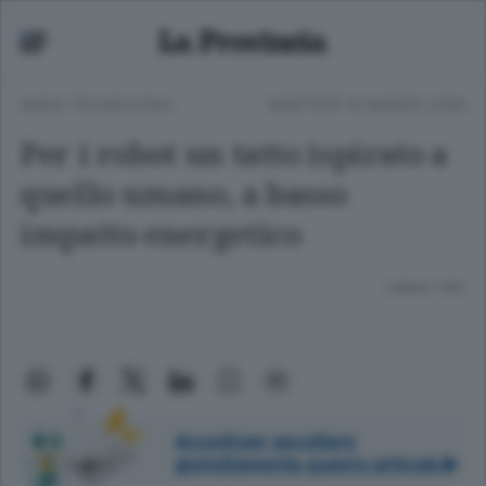
ANSA TECNOLOGIA
MARTEDÌ 10 MARZO 2026
Per i robot un tatto ispirato a
quello umano, a basso
impatto energetico
Lettura 1 min.
Accedi per ascoltare
gratuitamente questo articolo