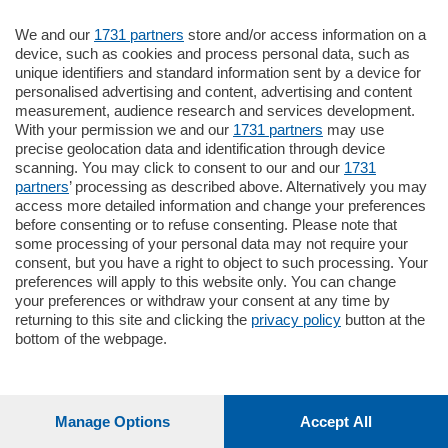
We and our
1731 partners
store and/or access information on a
770.000
€
device, such as cookies and process personal data, such as
unique identifiers and standard information sent by a device for
Como - Como
personalised advertising and content, advertising and content
Plurilocale
measurement, audience research and services development.
in zona residenziale e tranquilla,
With your permission we and our
1731 partners
may use
proponiamo prestigioso e luminoso
precise geolocation data and identification through device
appartamento all'ultimo piano di uno
scanning. You may click to consent to our and our
1731
stabile signorile …
partners
’ processing as described above. Alternatively you may
mq.
140
locali:
5
access more detailed information and change your preferences
before consenting or to refuse consenting. Please note that
some processing of your personal data may not require your
consent, but you have a right to object to such processing. Your
preferences will apply to this website only. You can change
your preferences or withdraw your consent at any time by
returning to this site and clicking the
privacy policy
button at the
bottom of the webpage.
Sezioni
Settimanali
Manage Options
Accept All