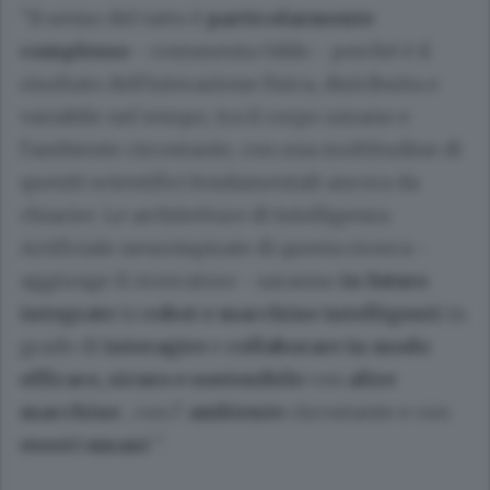
"Il senso del tatto è
particolarmente
complesso
- commenta Oddo - perché è il
risultato dell'interazione fisica, distribuita e
variabile nel tempo, tra il corpo umano e
l'ambiente circostante, con una moltitudine di
quesiti scientifici fondamentali ancora da
chiarire. Le architetture di Intelligenza
Artificiale neuroispirate di questa ricerca -
aggiunge il ricercatore - saranno
in futuro
integrate
in
robot e macchine intelligenti
in
grado di
interagire
e
collaborare in modo
efficace, sicuro e sostenibile
con
altre
macchine
, con l'
ambiente
circostante e con
esseri umani
".