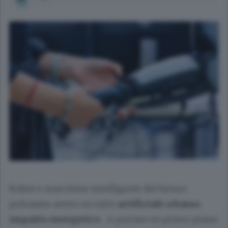
Robot e macchine intelligenti del futuro
potranno avere un tatto
artificiale a basso
impatto energetico
. A portare in primo piano