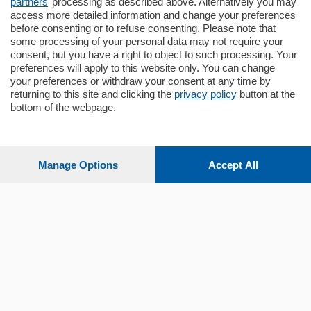
partners
’ processing as described above. Alternatively you may
mq.
80
access more detailed information and change your preferences
before consenting or to refuse consenting. Please note that
some processing of your personal data may not require your
consent, but you have a right to object to such processing. Your
preferences will apply to this website only. You can change
your preferences or withdraw your consent at any time by
returning to this site and clicking the
privacy policy
button at the
Sezioni
bottom of the webpage.
Settimanali
Manage Options
Accept All
Territorio
Sport
Chi Siamo
Servizi