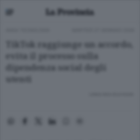
ANSA TECNOLOGIA
MARTEDÌ 27 GENNAIO 2026
TikTok raggiunge un accordo,
evita il processo sulla
dipendenza social degli
utenti
Lettura meno di un minuto.