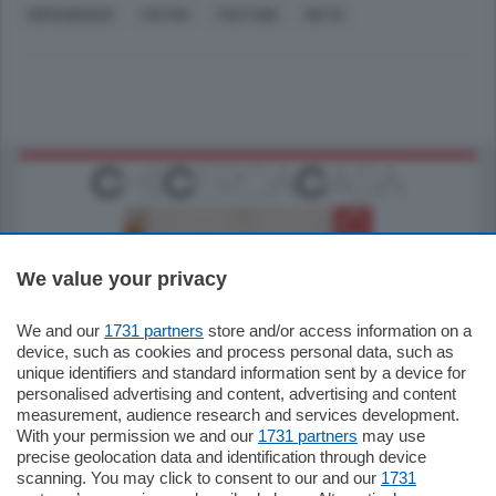
DIPENDENZE
TIKTOK
YOUTUBE
META
We value your privacy
We and our
1731 partners
store and/or access information on a
185.000
€
device, such as cookies and process personal data, such as
unique identifiers and standard information sent by a device for
Cernobbio - Como
personalised advertising and content, advertising and content
Appartamento
measurement, audience research and services development.
Situato nella tranquilla frazione di Piazza
With your permission we and our
1731 partners
may use
Santo Stefano, in un contesto riservato e a
precise geolocation data and identification through device
pochi minuti …
scanning. You may click to consent to our and our
1731