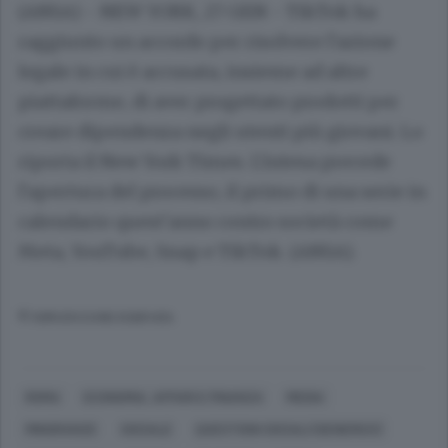
(ANSA) - NEW YORK, 27 GEN - TikTok ha
raggiunto un accordo per risolvere l'azione
legale in cui è accusata, insieme ad altre
piattaforme, di aver progettato prodotti per
creare dipendenza negli utenti più giovani. Lo
riporta il New York Times. L'intesa precede
l'apertura del processo, il primo di una serie in
calendario quest'anno contro società come
Meta, YouTube, Snap e TikTok. (ANSA).
© RIPRODUZIONE RISERVATA
ROMA
ECONOMIA, AFFARI E FINANZA
MEDIA
MINORANZE
SOCIALE
QUESTIONI SOCIALI (GENERICO)