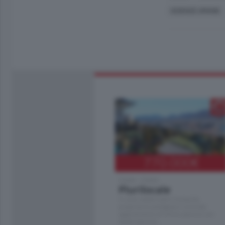
SCIENZE UMANE
770.000
€
Como - Como
Plurilocale
in zona residenziale e tranquilla,
proponiamo prestigioso e luminoso
appartamento all'ultimo piano di uno
stabile signorile …