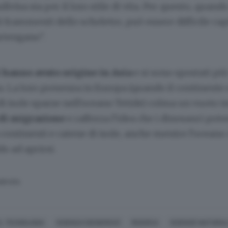
ivisa sia per il loro stile di vita. Per questo, quand
li frammenti dello scheletro, può essere difficile cap
rtengano".
 hanno avuto origine in Asia
e si sono spostati più
 La loro presenza in Europa (quando il continente e
di isole sparse nell'oceano Tetide) colma un vuoto 
 di migrazione
e rafforza l’idea che i dinosauri pot
continenti e catene di isole, anche mentre l’oceano
do ad aprirsi.
SERVATA
A, TECNOLOGIA
SCIENZA (GENERICO)
RICERCA
SCIENZE NATURAL