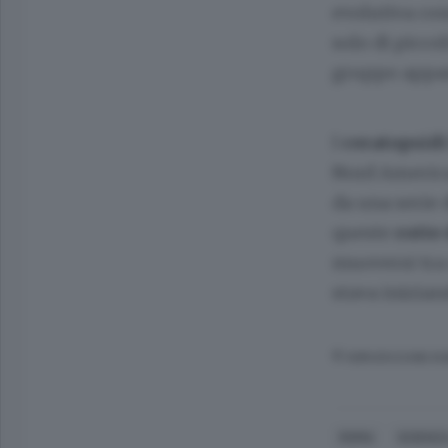
evolutiva cond
solo di picco
gruppo appa
I
ceratopsidi
Nord America.
da una serie 
queste
rotte
muoversi tra 
stava inizian
© RIPRODUZIONE RI
ROMA
SCIENZ