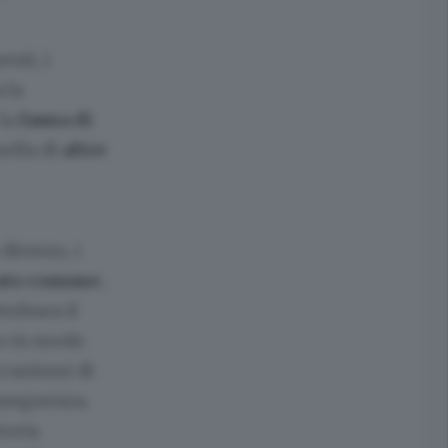
nti, i
 la
 la
fauna di
uella di
altre
diverso, i
ato comune
,
ttolinea il
to in modo
ccanismi di
nseguenza,
storia