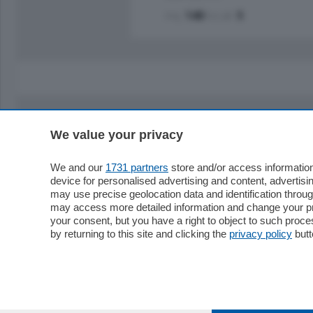
mq.
140
locali:
5
We value your privacy
Sezioni
Territor
Cronaca
Como
We and our
1731 partners
store and/or access information
device for personalised advertising and content, advert
Economia
Cintura
may use precise geolocation data and identification throu
Cultura e Spettacoli
Lago e val
may access more detailed information and change your pre
Sport
Cantù e M
your consent, but you have a right to object to such proc
Editoriali
Erba
by returning to this site and clicking the
privacy policy
butt
Podcast
Olgiate e 
Quatar Pass
Media Inglese
Sport
Storie nella Breva
Dirette C