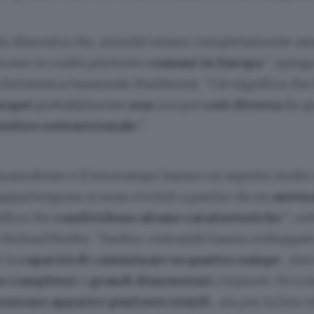
io dimostra che, anziché essere completamente asse
erano in realtà piuttosto
comuni in Europa
", spiega
 britannica Susannah Maidment. "Ciò significa che
uropei
probabilmente
non
era poi
così diversa
da q
misfero settentrionale
".
guanodonte e il triceratopo hanno un aspetto molto 
appartengono si sono evoluti a partire da un
anten
ifica che
condividono alcune caratteristiche
", so
 Richard Butler. "Inoltre, entrambi hanno sviluppa
 la
capacità di camminare su quattro zampe
, me
e complessi
e
grandi dimensioni
corporee. Di co
 possono apparire piuttosto simili
, sia per la loro 