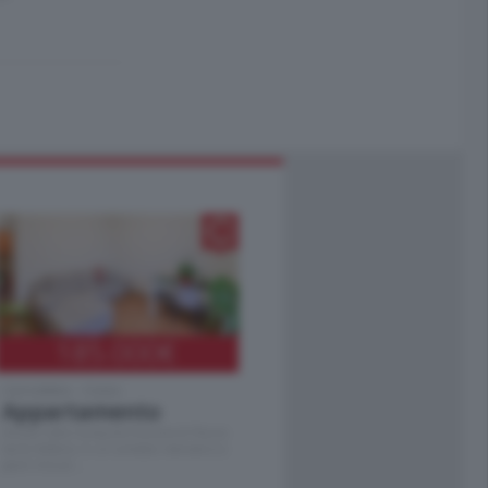
185.000
€
Cernobbio - Como
Appartamento
Situato nella tranquilla frazione di Piazza
Santo Stefano, in un contesto riservato e a
pochi minuti …