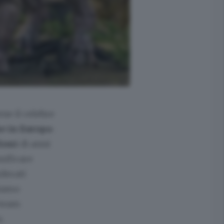
ene il celebre
e in Europa
:
lioni
di anni
sificare
derati
piamo
 team
m.