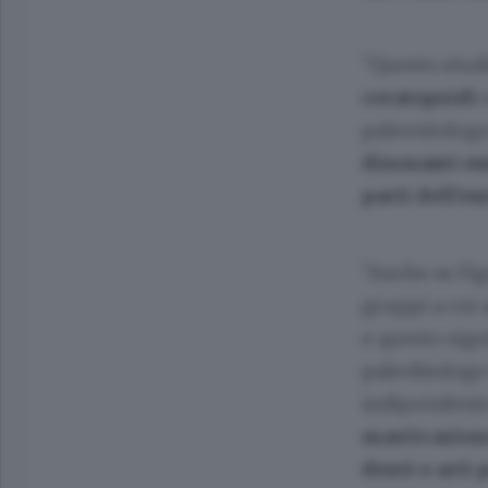
"Questo stud
ceratopsidi
paleontologa
dinosauri e
parti dell'e
"Anche se l'i
gruppi a cui 
e questo sign
paleobiologo
indipendente
masticazion
denti e arti