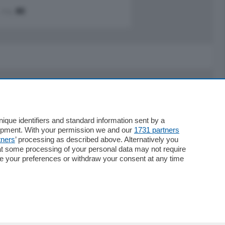
mq.
80
Servizi
Necrologie
que identifiers and standard information sent by a
lopment. With your permission we and our
1731 partners
Pubblicità
tners
’ processing as described above. Alternatively you
Concorsi
at some processing of your personal data may not require
Abbonamenti
nge your preferences or withdraw your consent at any time
Più letti
Le aziende comunicano
Speciali
Cinema
ChiCercaCasa