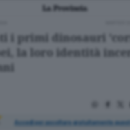
GIA
MARTEDÌ 2
i i primi dinosauri 'cor
i, la loro identità ince
nni
Accedi per ascoltare gratuitamente quest