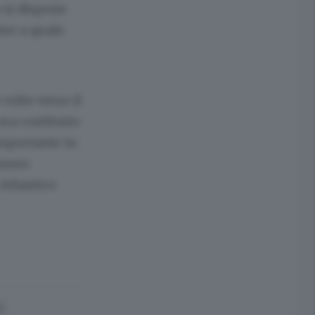
o si dispone
ire a quale
 volte verso il
ra costituito
importante in
essero
 Atlantico
I