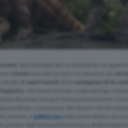
cornuti'
della famiglia dei ceratopsidi (a cui apparti
 sono
vissuti
non solo in Asia e in America, ma
anch
o studio di
nuovi fossili
di un
esemplare di 84 mi
Ungheria
, che hanno portato i paleontologi a riclas
quattro dinosauri europei finora erroneamente consi
l'iguanodonte. La scoperta, che riscrive ciò che sap
el Cretaceo, è
pubblicata
sulla rivista Nature da un
le guidato dall'Università britannica di Birmingha