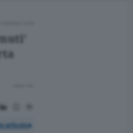
0 GENNAIO 2026
nuti'
rta
Lettura 1 min.
o articolo