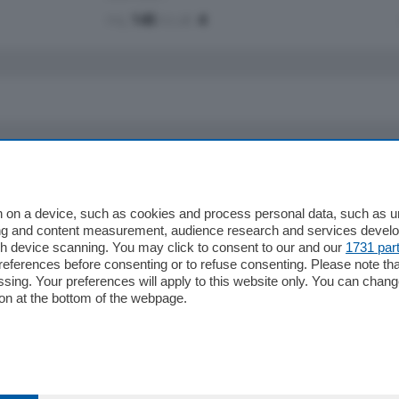
mq.
145
locali:
4
io
Chi Siamo
Redazione
 on a device, such as cookies and process personal data, such as uni
ising and content measurement, audience research and services deve
Editore
gh device scanning. You may click to consent to our and our
1731 par
li
Contatti
ferences before consenting or to refuse consenting. Please note th
ariano
Privacy e Policy
essing. Your preferences will apply to this website only. You can cha
on at the bottom of the webpage.
bassa
alcio Como