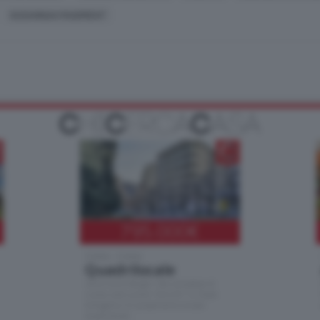
SUSANNAH MAIDMENT
795.000
€
Como - Como
Quadrilocale
Zona Como Borghi. Nel complesso di
nuova costruzione "JIULIUS" in Classe
Energetica A2 proponiamo ampio
Quadrilocale …