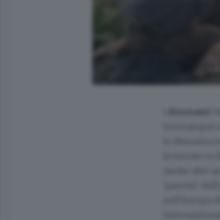
I
dinosauri '
triceratopo)
lo dimostra l
fa trovato in
anche altri 
'parenti' del
sull'Europa d
internaziona