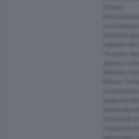
Trieste.
L'innovazione
con l'inaugur
soluzioni qu
ospitato dal 
"Il nostro at
ambisce a ess
didattica, ri
Pinton, "la f
conoscenza e 
progresso del
Alessia Rosol
dei tasselli 
competitività
informatici, 