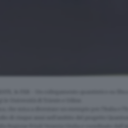
STE, 14 FEB - Un collegamento quantistico su fibra
i le Università di Trieste e Udine.
ura, che mira a diventare un esempio per l'Italia e l'
dio di cinque anni nell'ambito del progetto Quantu
lla Regione Friuli Venezia Giulia e coordinato dall'a