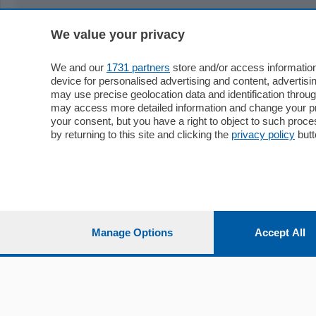
We value your privacy
Sezioni
Territor
Cronaca
Como
We and our
1731 partners
store and/or access information
device for personalised advertising and content, advert
Economia
Cintura
may use precise geolocation data and identification throu
Cultura e Spettacoli
Lago e val
may access more detailed information and change your pre
Sport
Cantù e M
your consent, but you have a right to object to such proc
Editoriali
Erba
by returning to this site and clicking the
privacy policy
butt
Podcast
Olgiate e 
Quatar Pass
Media Inglese
Sport
Storie nella Breva
Dirette C
Focus
Classifica
Manage Options
Accept All
Up
Notizie C
Dossier
Classifica
Classifica
Settimanali
Classifich
L'Ordine