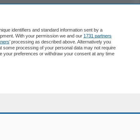
Servizi
Necrologie
que identifiers and standard information sent by a
lopment. With your permission we and our
1731 partners
Pubblicità
tners
’ processing as described above. Alternatively you
Concorsi
at some processing of your personal data may not require
Abbonamenti
nge your preferences or withdraw your consent at any time
Più letti
Le aziende comunicano
Speciali
Cinema
ChiCercaCasa
Archivio
Meteo
Skill Alexa
Elezioni 2024