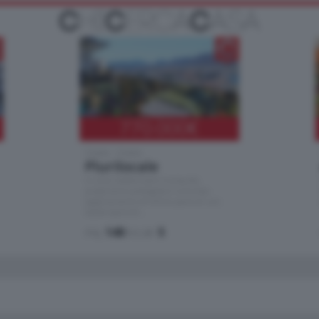
770.000
€
Como - Como
Plurilocale
in zona residenziale e tranquilla,
proponiamo prestigioso e luminoso
appartamento all'ultimo piano di uno
stabile signorile …
mq.
140
locali:
5