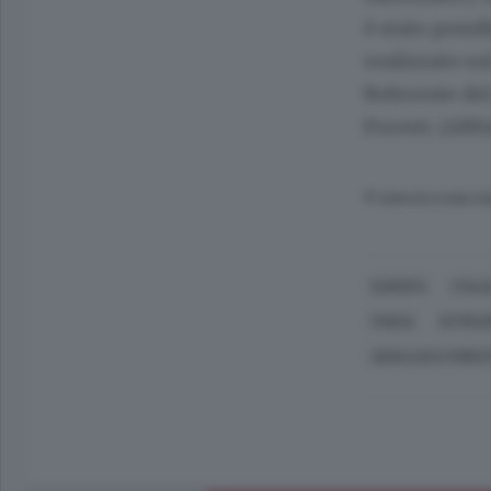
è stato possi
realizzato sul
Referente del
Foresti. (ANS
© RIPRODUZIONE RI
EUROPA
ITALI
FISICA
ISTRUZ
GIAN LUCA FORES