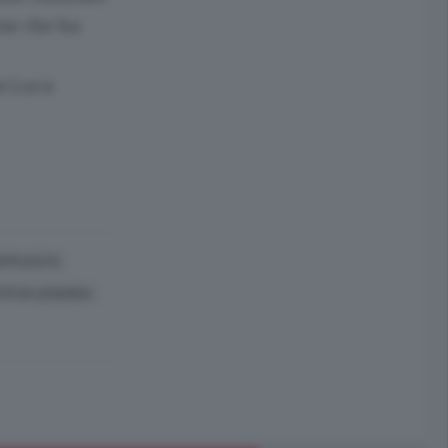
one che ha
an Luca
APPLICATA
TO DI LENARDA