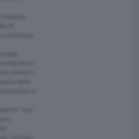
o sviluppo
dio di
ma sicurezza,
Lenarda -
eccellendo in
dine, Roberto
ntiera della
cativamente al
progetto "uno
zza e
emi
nte risultato