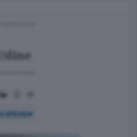
 FEBBRAIO 2025
 Udine
ra meno di un minuto.
o articolo