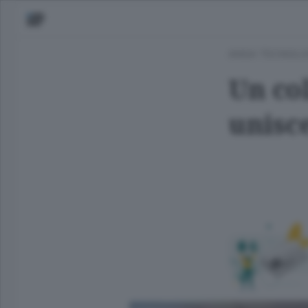
ANSA TECNOLO
Un co
unisce