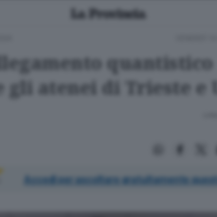
GIA
VENERDÌ 14
llegamento quantistico
 gli atenei di Trieste e
Lettu
Accedi per ascoltare gratuitamente quest