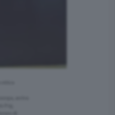
 ottica
Europa, arriva
m Fvg,
teneo di