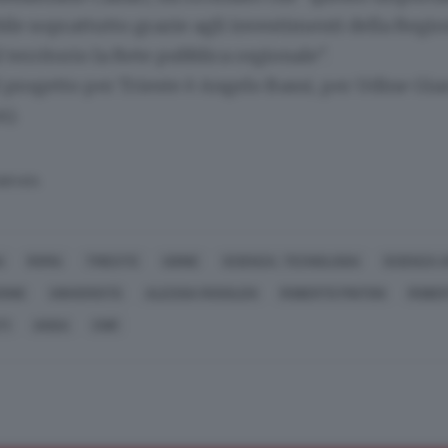
bile soprattutto grazie agli investimenti della Regi
 territorio la Rete pubblica regionale".
 progetto per Trieste è Angelo Bassi, per Udine Gi
A).
SERVATA
A
ROMA
TRIESTE
UDINE
SCIENZA, TECNOLOGIA
SCIENZA 
IONE
UNIVERSITÀ
ALESSIA ROSOLEN
ROBERTO PINTON
ROBER
TI
ANSA
CNR