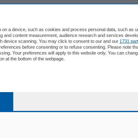
io
Chi Siamo
Redazione
 on a device, such as cookies and process personal data, such as uni
ising and content measurement, audience research and services deve
Editore
gh device scanning. You may click to consent to our and our
1731 par
li
Contatti
ferences before consenting or to refuse consenting. Please note th
ariano
Privacy e Policy
essing. Your preferences will apply to this website only. You can cha
on at the bottom of the webpage.
bassa
alcio Como
 Serie B
alcio Como
 Serie A
 Serie A Femminile
e