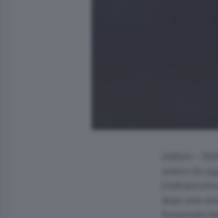
(ANSA) - TRIE
unisce da ogg
L'infrastrutt
dopo uno stu
finanziato da