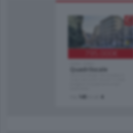
795.000
€
Como - Como
Quadrilocale
Zona Como Borghi. Nel complesso di
nuova costruzione "JIULIUS" in Classe
Energetica A2 proponiamo ampio
Quadrilocale …
mq.
145
locali:
4