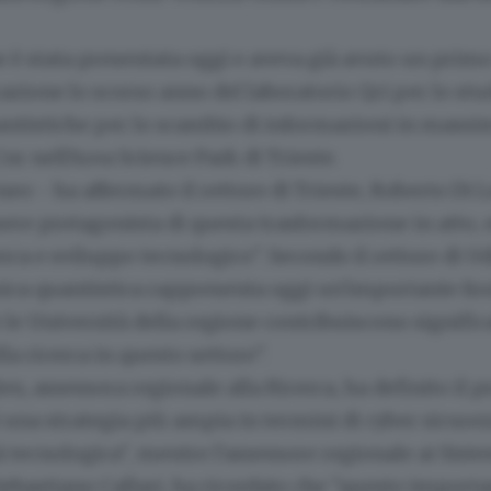
 è stata presentata oggi e aveva già avuto un prim
azione lo scorso anno del laboratorio Qci per lo stu
antistiche per lo scambio di informazioni in massi
Cnr nell'Area Science Park di Trieste.
eneo - ha affermato il rettore di Trieste, Roberto Di 
ere protagonista di questa trasformazione in atto, 
cerca e sviluppo tecnologico". Secondo il rettore di U
isica quantistica rappresenta oggi un'importante fro
le Università della regione contribuiscono signifi
la ricerca in questo settore".
en, assessora regionale alla Ricerca, ha definito il 
di una strategia più ampia in termini di cyber sicure
 tecnologica", mentre l'assessore regionale ai Sist
Sebastiano Callari, ha ricordato che "questo importa