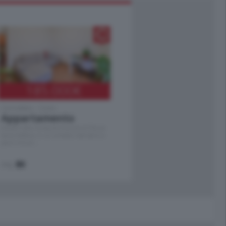
185.000
€
Cernobbio - Como
Appartamento
Situato nella tranquilla frazione di Piazza
Santo Stefano, in un contesto riservato e a
pochi minuti …
mq.
80