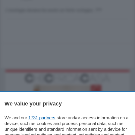
L'enologia lariana ha avuto un forte sviluppo..???
We value your privacy
We and our
1731 partners
store and/or access information on a
185.000
€
device, such as cookies and process personal data, such as
unique identifiers and standard information sent by a device for
Cernobbio - Como
personalised advertising and content, advertising and content