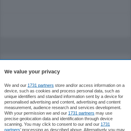
We value your privacy
Sezioni
We and our
1731 partners
store and/or access information on a
device, such as cookies and process personal data, such as
Settimanali
unique identifiers and standard information sent by a device for
personalised advertising and content, advertising and content
measurement, audience research and services development.
Territorio
With your permission we and our
1731 partners
may use
precise geolocation data and identification through device
scanning. You may click to consent to our and our
1731
Sport
partners
’ processing as described above. Alternatively you may