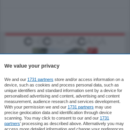
We value your privacy
We and our
1731 partners
store and/or access information on a
795.000
€
device, such as cookies and process personal data, such as
unique identifiers and standard information sent by a device for
Como - Como
personalised advertising and content, advertising and content
Quadrilocale
measurement, audience research and services development.
Zona Como Borghi. Nel complesso di
With your permission we and our
1731 partners
may use
nuova costruzione "JIULIUS" in Classe
precise geolocation data and identification through device
Energetica A2 proponiamo ampio
scanning. You may click to consent to our and our
1731
Quadrilocale …
partners
’ processing as described above. Alternatively you may
mq.
145
locali:
4
access more detailed information and change your preferences