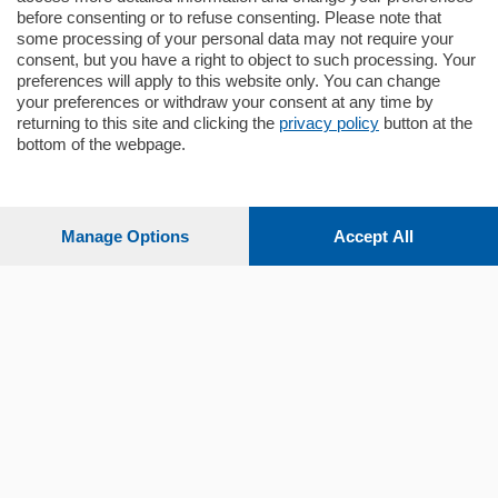
before consenting or to refuse consenting. Please note that
some processing of your personal data may not require your
consent, but you have a right to object to such processing. Your
preferences will apply to this website only. You can change
your preferences or withdraw your consent at any time by
returning to this site and clicking the
privacy policy
button at the
bottom of the webpage.
Sezioni
Settimanali
Manage Options
Accept All
Territorio
Sport
Chi Siamo
Servizi