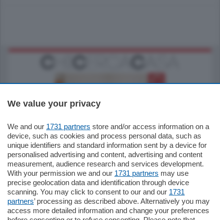
We value your privacy
We and our
1731 partners
store and/or access information on a
185.000
€
device, such as cookies and process personal data, such as
unique identifiers and standard information sent by a device for
Cernobbio - Como
personalised advertising and content, advertising and content
Appartamento
measurement, audience research and services development.
Situato nella tranquilla frazione di Piazza
With your permission we and our
1731 partners
may use
Santo Stefano, in un contesto riservato e a
precise geolocation data and identification through device
pochi minuti …
scanning. You may click to consent to our and our
1731
partners
’ processing as described above. Alternatively you may
mq.
80
access more detailed information and change your preferences
before consenting or to refuse consenting. Please note that