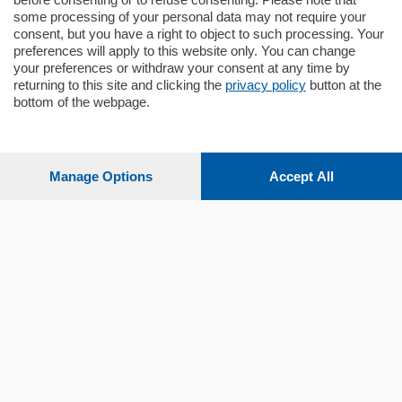
some processing of your personal data may not require your
consent, but you have a right to object to such processing. Your
preferences will apply to this website only. You can change
your preferences or withdraw your consent at any time by
returning to this site and clicking the
privacy policy
button at the
Sezioni
bottom of the webpage.
Settimanali
Manage Options
Accept All
Territorio
Sport
Chi Siamo
Servizi