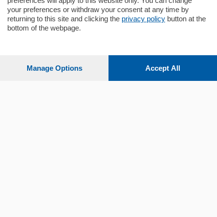
preferences will apply to this website only. You can change
your preferences or withdraw your consent at any time by
returning to this site and clicking the
privacy policy
button at the
bottom of the webpage.
Sezioni
Settimanali
Manage Options
Accept All
Territorio
Sport
Chi Siamo
Servizi