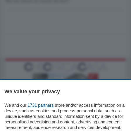
Ma non hanno un cavolo da fare?
We value your privacy
We and our
1731 partners
store and/or access information on a
795.000
€
device, such as cookies and process personal data, such as
unique identifiers and standard information sent by a device for
Como - Como
personalised advertising and content, advertising and content
Quadrilocale
measurement, audience research and services development.