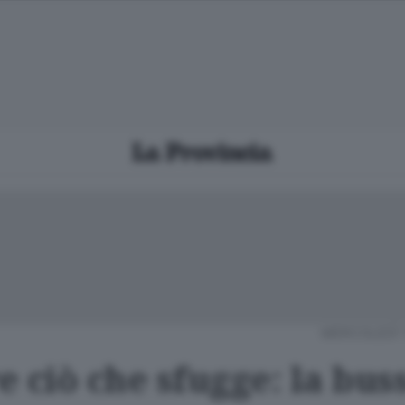
MERCOLEDÌ 
 ciò che sfugge: la bus