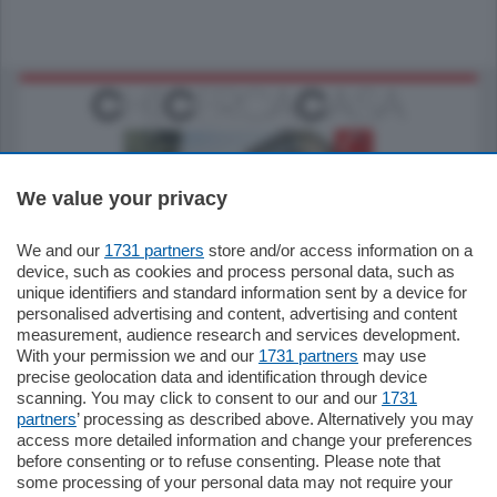
We value your privacy
We and our
1731 partners
store and/or access information on a
795.000
€
device, such as cookies and process personal data, such as
unique identifiers and standard information sent by a device for
Como - Como
personalised advertising and content, advertising and content
Quadrilocale
measurement, audience research and services development.
Zona Como Borghi. Nel complesso di
With your permission we and our
1731 partners
may use
nuova costruzione "JIULIUS" in Classe
precise geolocation data and identification through device
Energetica A2 proponiamo ampio
scanning. You may click to consent to our and our
1731
Quadrilocale …
partners
’ processing as described above. Alternatively you may
mq.
145
locali:
4
access more detailed information and change your preferences
before consenting or to refuse consenting. Please note that
some processing of your personal data may not require your