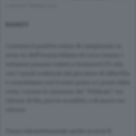
Il canturino Tommaso Lanzi
BASKET
Continua il positivo inizio di campionato in
serie A2 dell’Urania Milano di Luca Cesana. I
milanesi passano infatti a Orzinuovi (79-86),
con 5 punti realizzati dal giocatore di Albavilla,
e consolidano così il sesto posto a 4 punti dalla
vetta. Curioso il cammino dei “Wildcats”: tre
vittorie di fila, poi tre sconfitte, e di nuovo tre
vittorie.
Turno infrasettimanale anche in serie B