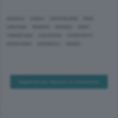
ALBAVILLA
ALBIOLO
CAPO D'ORLANDO
DESIO
LUMEZZANE
ORZINUOVI
PIACENZA
SPORT
TOMMASO LANZI
LUCA CESANA
PATRICK GATTI
FILIPPO CLERICI
STEFANO ELLI
VICENZA
Registrati per lasciare un commento