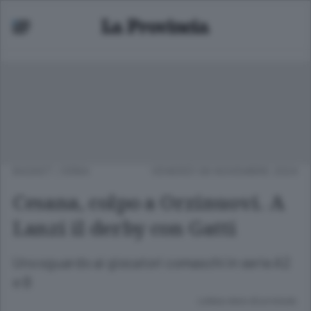
BASKET
/
ERBA
VENERDÌ 08 NOVEMBRE 2024
Cesana, colpo a Orzinuovi. A
Lanzi il derby con Gatti
Uno sguardo ai giocatori comaschi in serie A2
e B
Lettura meno di un minuto.