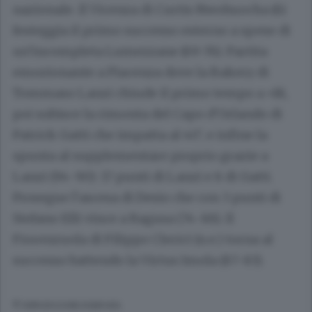
nazionale. Il Vicenza di Curtis Nwohuocha (6)
festeggia il primo successo esterno a spese di
un’incompleta Lumezzane (69-76). Partita
emozionante a Piacenza dove la Bakery di
Tommaso Lanzi chiude il primo tempo a +18,
poi subisce la rimonta del Capo d’Orlando di
Patrick Gatti che impatta al 40’, e infine la
spunta al supplementare proprio grazie a
Lanzi (94-90): 17 punti di Lanzi e 8 di Gatti.
Prosegue l’ascesa di Desio che con 3 punti di
Stefano Elli vince a Ragusa (74-88). Il
Fiorenzuola di Filippo Clerici (n.e.) torna al
successo battendo la Virtus Imola (87-83).
© RIPRODUZIONE RISERVATA