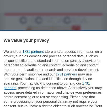
We value your privacy
We and our
1731 partners
store and/or access information on a
185.000
€
device, such as cookies and process personal data, such as
unique identifiers and standard information sent by a device for
Cernobbio - Como
personalised advertising and content, advertising and content
Appartamento
measurement, audience research and services development.
Situato nella tranquilla frazione di Piazza
With your permission we and our
1731 partners
may use
Santo Stefano, in un contesto riservato e a
precise geolocation data and identification through device
pochi minuti …
scanning. You may click to consent to our and our
1731
partners
’ processing as described above. Alternatively you may
mq.
80
access more detailed information and change your preferences
before consenting or to refuse consenting. Please note that
some processing of your personal data may not require your
consent, but you have a right to object to such processing. Your