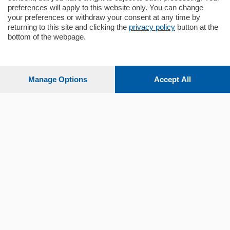
preferences will apply to this website only. You can change
your preferences or withdraw your consent at any time by
returning to this site and clicking the
privacy policy
button at the
bottom of the webpage.
Sezioni
Settimanali
Manage Options
Accept All
Territorio
Sport
Chi Siamo
Servizi