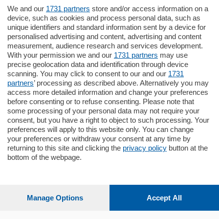
We and our
1731 partners
store and/or access information on a
770.000
€
device, such as cookies and process personal data, such as
unique identifiers and standard information sent by a device for
Como - Como
personalised advertising and content, advertising and content
Plurilocale
measurement, audience research and services development.
in zona residenziale e tranquilla,
With your permission we and our
1731 partners
may use
proponiamo prestigioso e luminoso
precise geolocation data and identification through device
appartamento all'ultimo piano di uno
scanning. You may click to consent to our and our
1731
stabile signorile …
partners
’ processing as described above. Alternatively you may
mq.
140
locali:
5
access more detailed information and change your preferences
before consenting or to refuse consenting. Please note that
some processing of your personal data may not require your
consent, but you have a right to object to such processing. Your
preferences will apply to this website only. You can change
your preferences or withdraw your consent at any time by
returning to this site and clicking the
privacy policy
button at the
bottom of the webpage.
Sezioni
Settimanali
Manage Options
Accept All
Territorio