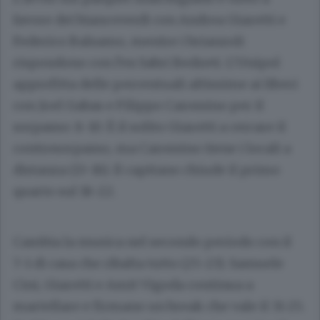
favore dei biancoverdi con Andrea Giaretti e
Federico Balsamo, mentre i brianzoli
rispondono con l’ex Sabri Bedzeti. L’Unipol
approfitta delle percentuali altissime ai liberi
con Joel Gabas e Filippo Carossino per il
sorpasso: 8-10. È il solito Giaretti a cercare il
controsorpasso, ma Carossino tiene i locali a
distanza (13-16). Il capitano chiude il primo
quarto sul 18-22.
Cambia la musica nel secondo periodo con il
7-1 di casa che ribalta tutto (25-23). Samuele
Cini, Giaretti e Amit Vigoda continua a
martellare e firmano un break che vale il 31-25.