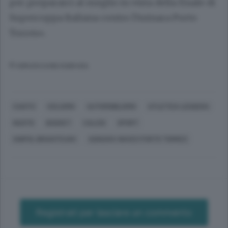
per prepararci al meglio in vista della finale di
Supercoppa Italiana contro l’Asinara Porto
Torres».
© RIPRODUZIONE RISERVATA
CANTÙ
CICLISMO
AUTOMOBILISMO
ATLETICA LEGGERA
NUOTO
BASKET
CALCIO
SPORT
UNIPOL BRIANTEA84
ASINARA WAVES PORTO TORRES
Registrati per lasciare un commento