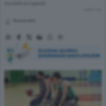
era delle più agevoli
Lettura 1 min.
Riccardo Berti
Accedi per ascoltare
gratuitamente questo articolo