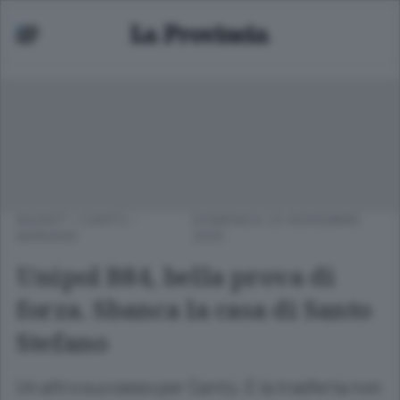
BASKET
/
CANTÙ -
DOMENICA 23 NOVEMBRE
MARIANO
2025
Unipol B84, bella prova di
forza. Sbanca la casa di Santo
Stefano
Un altro successo per Cantù. E la trasferta non