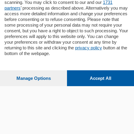
scanning. You may click to consent to our and our
1731
stabile signorile …
partners
’ processing as described above. Alternatively you may
mq.
140
locali:
5
access more detailed information and change your preferences
before consenting or to refuse consenting. Please note that
some processing of your personal data may not require your
consent, but you have a right to object to such processing. Your
preferences will apply to this website only. You can change
your preferences or withdraw your consent at any time by
returning to this site and clicking the
privacy policy
button at the
Sezioni
bottom of the webpage.
Settimanali
Manage Options
Accept All
Territorio
Sport
Chi Siamo