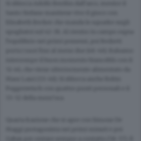
Si sblocca Adolfo Berdún dall’arco, mentre il
Santo Stefano mantiene vivo il gioco con
Elizabeth Becker che manda le squadre negli
spogliatoi sul 42-38. Al rientro in campo regna
l’equilibrio nei primi possessi, poi Bedzeti
porta i suoi fino al meno due (48-46). Balsamo
interrompe il buon momento biancoblù con il
51-46, che viene ulteriormente alimentato da
Maor Lasri (53-48). Si sblocca anche Robin
Poggenwisch con quattro punti personali e il
53-52 della mezz’ora.
Quarta frazione che si apre con Simone De
Maggi protagonista nei primi minuti e poi
Gabas per restare sempre a contatto (58-57). Il