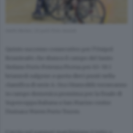
Adolfo Berdun, 22 punti (Foto Vezzoli)
Quinto successo consecutivo per l’Unipol
Briantea84 che sbanca il campo del Santo
Stefano Porto Potenza Picena per 63-59. I
brianzoli salgono a quota dieci punti nella
classifica di serie A. Ora i biancoblù torneranno
in campo domenica prossima per la finale di
Supercoppa Italiana a San Marino contro
l’Asinara Waves Porto Torres.
L’avvio sul parquet marchigiano è tutto a