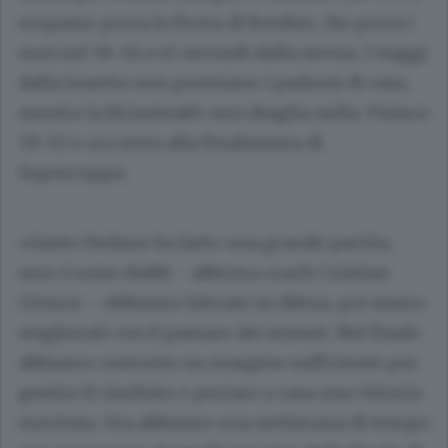
sorpasso porta la firma di Berdún, che porta i
suoi sul 58-61 a 45 secondi dalla sirena. I viaggi
dalla lunetta non premiano i padroni di casa,
mentre la Briantea84 non sbaglia nulla. Finisce
59-63 e ora testa alla finalissima di
Supercoppa.
«Santo Stefano ha fatto una grande partita,
non ci sono dubbi - afferma coach Cristian
Gómez -. Abbiamo faticato in difesa, poi siamo
migliorati con il passare dei minuti. Nel finale
abbiamo costruito un margine sufficiente per
gestire il risultato e portare a casa una vittoria
meritata. Ora abbiamo una settimana di tempo