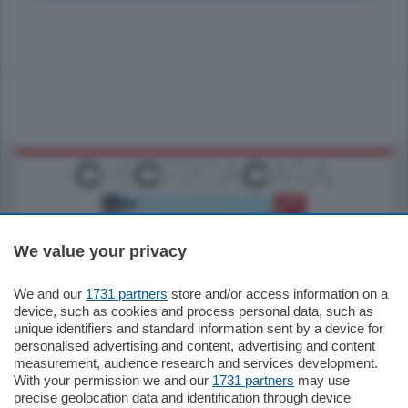
We value your privacy
We and our
1731 partners
store and/or access information on a
770.000
€
device, such as cookies and process personal data, such as
unique identifiers and standard information sent by a device for
Como - Como
personalised advertising and content, advertising and content
Plurilocale
measurement, audience research and services development.
in zona residenziale e tranquilla,
With your permission we and our
1731 partners
may use
proponiamo prestigioso e luminoso
precise geolocation data and identification through device
appartamento all'ultimo piano di uno