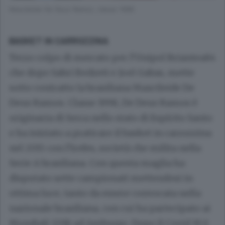
Maxcileide De Deus Ramos, classe 1998
BASKET IN CARROZZINA
Terzo colpo di mercato per l’Unipol Briantea84
che dopo Sabri Bedzeti e Joel Gabas, mette
sotto contratto la brasiliana Maxcileide De
Deus Ramos. Classe 1998, De Deus Ramos è
originaria di Serra nello stato di Espírito Santo
e ha iniziato a praticare il basket in carrozzina
nel 2015 con l’Irefes, società che milita nella
Serie A brasiliana. Con questa maglia ha
disputato sette campionati mettendosi in
ottima luce, tanto da essere convocata nella
nazionale brasiliana, con cui ha partecipato ai
Mondiali 2018 ad Amburgo. Dopo il Covid 19 è