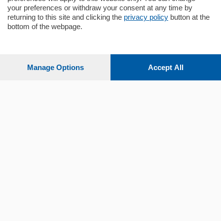
your preferences or withdraw your consent at any time by
returning to this site and clicking the
privacy policy
button at the
Sezioni
bottom of the webpage.
Settimanali
Manage Options
Accept All
Territorio
Sport
Chi Siamo
Servizi