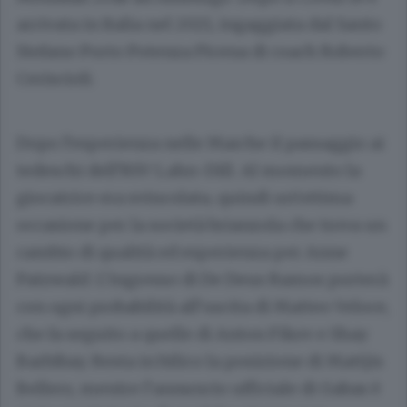
arrivata in Italia nel 2021, ingaggiata dal Santo
Stefano Porto Potenza Picena di coach Roberto
Ceriscioli.
Dopo l’esperienza nelle Marche il passaggio ai
tedeschi dell’RSV Lahn-Dill. Al momento la
giocatrice era svincolata, quindi un’ottima
occasione per la società brianzola che trova un
cambio di qualità ed esperienza per Anne
Patzwald. L’ingresso di De Deus Ramos porterà
con ogni probabilità all’uscita di Matteo Veloce,
che fa seguito a quelle di Anton Fikov e Shay
Barbibay. Resta in bilico la posizione di Mattjis
Bellers, mentre l’annuncio ufficiale di Gabas è