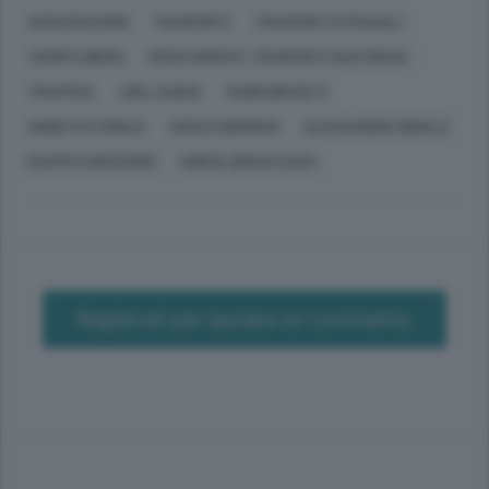
ASSICURAZIONI
TRASPORTI
TRASPORTI STRADALI
TEMPO LIBERO
SPOSTAMENTI, TRASPORTI QUOTIDIANI
TRAFFICO
JOEL GABAS
SABRI BEDZETI
ANNE PATZWALD
ADOLFO BERDUN
ALESSANDRO SBUELZ
FILIPPO CAROSSINO
UNIPOL BRIANTEA84
Registrati per lasciare un commento