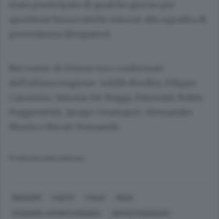
stato posticipato di qualche giorno per
questione burocratiche interne alla squadra di
provenienza (Bergamo).
Nel roster di Gòmez tra i confermati
dell’ultima stagione: Adolfo Berdùn, Filippo
Carossino, Simone De Maggi, Patzwald, Robin
Poggenwish, Jacopo Geninazzi, Alessandro
Sbuelz e Nicolò Tomaselli.
© RIPRODUZIONE RISERVATA
BERGAMO
CANTÙ
ITALIA
MEDA
ECONOMIA, AFFARI E FINANZA
SERVIZI FINANZIARI