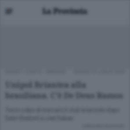
BASKET
/
CANTÙ - MARIANO
GIOVEDÌ 31 LUGLIO 2025
Unipol Briantea alla
brasiliana. C’è De Deus Ramos
Terzo colpo di mercato il club brianzolo dopo
Sabri Bedzeti e Joel Gabas
Lettura meno di un minuto.