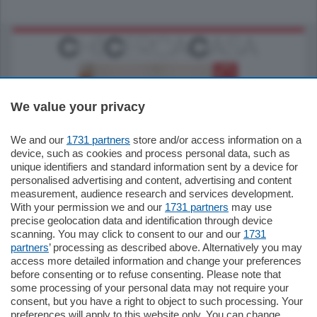
We value your privacy
We and our
1731 partners
store and/or access information on a
185.000
€
device, such as cookies and process personal data, such as
unique identifiers and standard information sent by a device for
Cernobbio - Como
personalised advertising and content, advertising and content
Appartamento
measurement, audience research and services development.
Situato nella tranquilla frazione di Piazza
With your permission we and our
1731 partners
may use
Santo Stefano, in un contesto riservato e a
precise geolocation data and identification through device
pochi minuti …
scanning. You may click to consent to our and our
1731
partners
’ processing as described above. Alternatively you may
mq.
80
access more detailed information and change your preferences
before consenting or to refuse consenting. Please note that
some processing of your personal data may not require your
consent, but you have a right to object to such processing. Your
preferences will apply to this website only. You can change