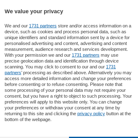
We value your privacy
We and our
1731 partners
store and/or access information on a
185.000
€
device, such as cookies and process personal data, such as
unique identifiers and standard information sent by a device for
Cernobbio - Como
personalised advertising and content, advertising and content
Appartamento
measurement, audience research and services development.
Situato nella tranquilla frazione di Piazza
With your permission we and our
1731 partners
may use
Santo Stefano, in un contesto riservato e a
precise geolocation data and identification through device
pochi minuti …
scanning. You may click to consent to our and our
1731
partners
’ processing as described above. Alternatively you may
mq.
80
access more detailed information and change your preferences
before consenting or to refuse consenting. Please note that
some processing of your personal data may not require your
consent, but you have a right to object to such processing. Your
preferences will apply to this website only. You can change
your preferences or withdraw your consent at any time by
returning to this site and clicking the
privacy policy
button at the
Sezioni
bottom of the webpage.
Settimanali