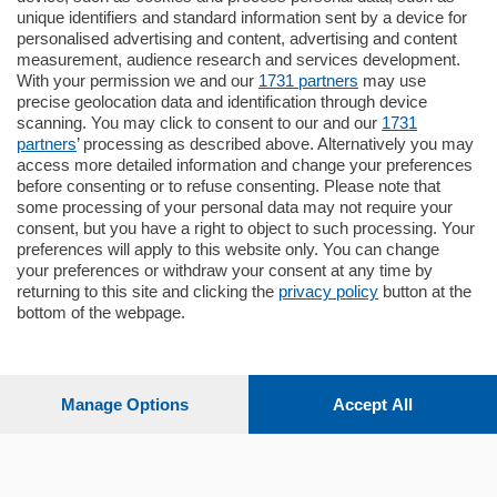
unique identifiers and standard information sent by a device for
Como - Como
personalised advertising and content, advertising and content
Quadrilocale
measurement, audience research and services development.
Zona Como Borghi. Nel complesso di
With your permission we and our
1731 partners
may use
nuova costruzione "JIULIUS" in Classe
precise geolocation data and identification through device
Energetica A2 proponiamo ampio
scanning. You may click to consent to our and our
1731
Quadrilocale …
partners
’ processing as described above. Alternatively you may
mq.
145
locali:
4
access more detailed information and change your preferences
before consenting or to refuse consenting. Please note that
some processing of your personal data may not require your
consent, but you have a right to object to such processing. Your
preferences will apply to this website only. You can change
your preferences or withdraw your consent at any time by
returning to this site and clicking the
privacy policy
button at the
Sezioni
bottom of the webpage.
Settimanali
Manage Options
Accept All
Territorio