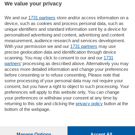
We value your privacy
We and our
1731 partners
store and/or access information on a
795.000
€
device, such as cookies and process personal data, such as
unique identifiers and standard information sent by a device for
Como - Como
personalised advertising and content, advertising and content
Quadrilocale
measurement, audience research and services development.
Zona Como Borghi. Nel complesso di
With your permission we and our
1731 partners
may use
nuova costruzione "JIULIUS" in Classe
precise geolocation data and identification through device
Energetica A2 proponiamo ampio
scanning. You may click to consent to our and our
1731
Quadrilocale …
partners
’ processing as described above. Alternatively you may
mq.
145
locali:
4
access more detailed information and change your preferences
before consenting or to refuse consenting. Please note that
some processing of your personal data may not require your
consent, but you have a right to object to such processing. Your
preferences will apply to this website only. You can change
your preferences or withdraw your consent at any time by
returning to this site and clicking the
privacy policy
button at the
bottom of the webpage.
Sezioni
Settimanali
Manage Options
Accept All