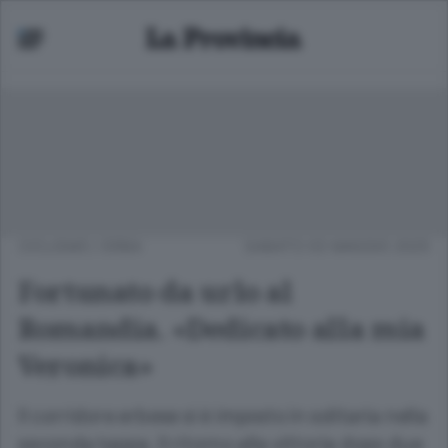
CICLISMO
/
ERBA
SABATO 03 MAGGIO 2025
Fortunato da urlo al
Romandia. «Dedicato alla mia
Veronica»
Il corridore erbese si è imposto in solitaria nella
seconda tappa. Il ritorno alla vittoria dopo due