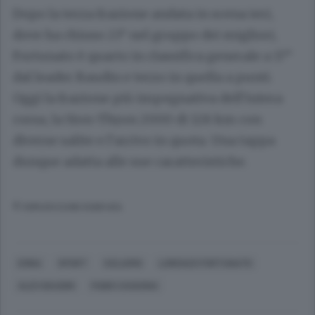
Dopo la terza frazione andata in scena ieri,
dove ha chiuso 23° nel gruppo dei migliori,
Fortunato è quarto in classifica generale a 17”
dal leader Baudin e terzo in quella a punti.
Oggi la frazione più impegnativa dell’intera
corsa, la Sion-Thyon 2000 di 128 km con
diverse salite e l’arrivo in quota. Una tappa
dunque adatta alle sue caratteristiche.
© RIPRODUZIONE RISERVATA
ERBA
SPORT
CICLISMO
LORENZO FORTUNATO
ALEX BAUDIN
FABIO CAVAGNA