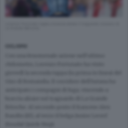
Lorenzo Fortunato taglia a braccia alzate il traguardo svizzero di
La Grande Béroche
CICLISMO
Con una fenomenale azione nell’ultimo
chilometro, Lorenzo Fortunato ha vinto
giovedì la seconda tappa (la prima in linea) del
Giro di Romandia. Il corridore dell’Astana ha
anticipato i compagni di fuga, vincendo a
braccia alzare sul traguardo di La Grande
Béroche. Al secondo posto il francese Alex
Baudin (Ef), al terzo il belga Junior Lecerf
(Soudal Quick-Step).