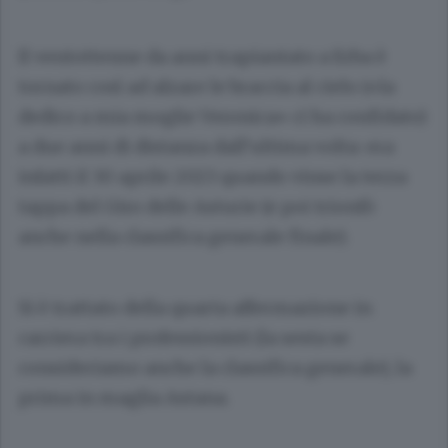
Il ventottenne da anni trapiantato a Erba è
tornato così ad alzare le braccia al cielo («la
dedico a mia moglie Veronica» ci ha confidato)
a due anni di distanza dall’ultima volta: era
infatti il 30 aprile 2023 quando vinse la terza
tappa del Giro delle Asturie (e poi trionfò
anche nella classifica generale finale).
Si è trattato della quarta affermazione in
carriera tra i professionisti (la sesta se
consideriamo anche la classifica generale), la
prima in maglia Astana.