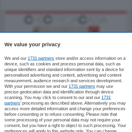
We value your privacy
We and our
1731 partners
store and/or access information on a
185.000
€
device, such as cookies and process personal data, such as
unique identifiers and standard information sent by a device for
Cernobbio - Como
personalised advertising and content, advertising and content
Appartamento
measurement, audience research and services development.
Situato nella tranquilla frazione di Piazza
With your permission we and our
1731 partners
may use
Santo Stefano, in un contesto riservato e a
precise geolocation data and identification through device
pochi minuti …
scanning. You may click to consent to our and our
1731
partners
’ processing as described above. Alternatively you may
mq.
80
access more detailed information and change your preferences
before consenting or to refuse consenting. Please note that
some processing of your personal data may not require your
consent, but you have a right to object to such processing. Your
preferences will apply to this website only. You can change