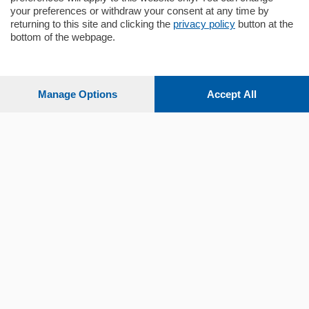
your preferences or withdraw your consent at any time by
returning to this site and clicking the
privacy policy
button at the
Sezioni
bottom of the webpage.
Settimanali
Manage Options
Accept All
Territorio
Sport
Chi Siamo
Servizi