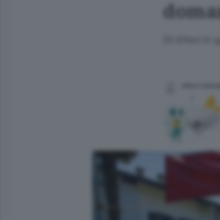
doman
Gli Allievi in
mirco ronca