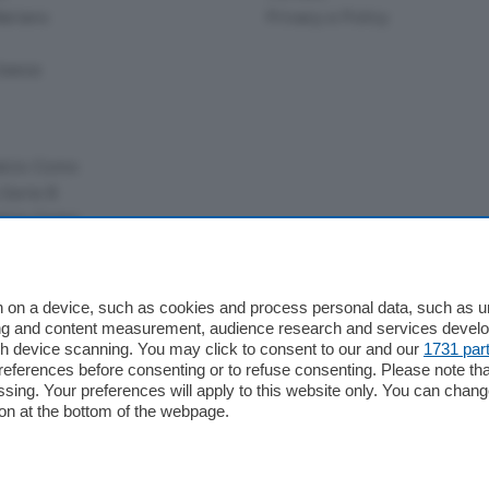
ariano
Privacy e Policy
bassa
alcio Como
 Serie B
alcio Como
 Serie A
 Serie A Femminile
e
 on a device, such as cookies and process personal data, such as uni
ising and content measurement, audience research and services deve
gh device scanning. You may click to consent to our and our
1731 par
ferences before consenting or to refuse consenting. Please note th
essing. Your preferences will apply to this website only. You can cha
on at the bottom of the webpage.