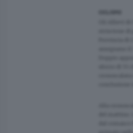
CICLISMO
Gli Allievi d
striscione di
Provincia di 
assegnano il 
Doppio appun
sforzo di 55 
cronoscalata 
conclusione i
Alla cronoscal
del mattino. 
dal comasco F
primato nella