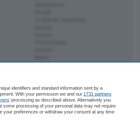
Abbonamenti
Più letti
Le aziende comunicano
Speciali
Cinema
ChiCercaCasa
Archivio
Meteo
Skill Alexa
Elezioni 2024
que identifiers and standard information sent by a
lopment. With your permission we and our
1731 partners
tners
’ processing as described above. Alternatively you
at some processing of your personal data may not require
nge your preferences or withdraw your consent at any time