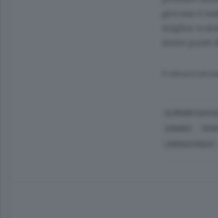
giovane è ind
miglior scala
stessi punti d
© RIPRODUZIONE RI
ALMENNO SAN SA
SONDRIO
SPO
LORENZO GHELFI