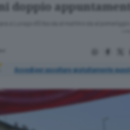
i doppio appuntamen
 gara a Lurago d’Erba sia al mattino sia al pomeriggio
Lettu
sci
Accedi per ascoltare gratuitamente quest