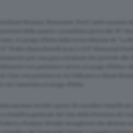
i GsAlzate Brianza, Marianese, Pool Cantù saranno 
 partenza della quarta e penultima prova del 76° Gir
Como. A Lurago d’Erba nella terza edizione de “La R
35° Trofeo Maria Rovelli (a.m.) e il 6° Memorial Paol
tamento per una gara a frazioni che prevede alle 9
chilometri con partenza e arrivo a Lurago d’Erba e al
di 2 km con partenza in via Valfranca a Alzate Bria
n via Camerlata a Lurago d’Erba.
ata saranno iscritti i primi 30 corridori classificati
La classifica generale del Giro della Provincia di C
ederico Profazio (Pedale Senaghese) che detiene an
 classifica dei Traguardi Volanti. La maglia Ciclam