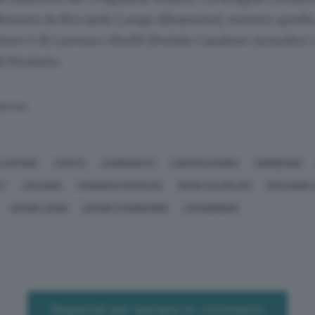
ossata da Riccardo Longo (Biassono), mentre quella 
tore è di Lorenzo Ghelfi (Pedale Casalese Armofer) 
i Profazio.
SERVATA
LVATORE
CANTÙ
CARBONATE
LURAGO D'ERBA
MORBEGNO
RT
CICLISMO
FEDERICO PROFAZIO
REMO CALZOLARI
RICCARDO 
DAVIDE LICINI
DAVIDE PANINFORMI
CARABINIERI
Registrati per lasciare un commento