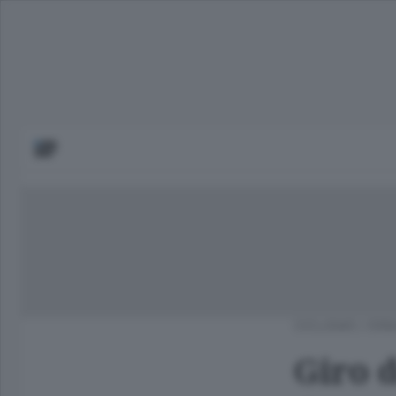
CICLISMO
/
ERB
Giro 