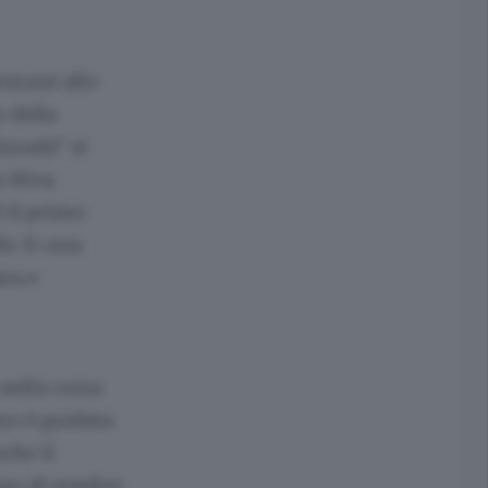
domani allo
o della
izzada” si
o Riva.
 il primo
le 15 una
nza e
 nella corsa
omo è guidata
che il
ino di miglior