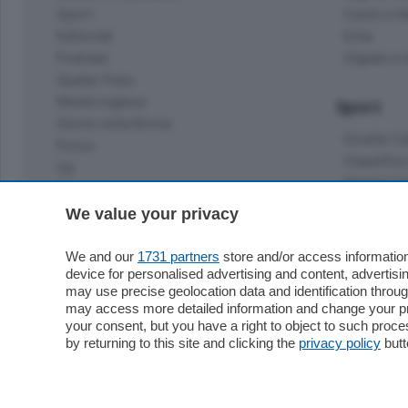
Sport
Cantù e M
Editoriali
Erba
Podcast
Olgiate e 
Quatar Pass
Media Inglese
Sport
Storie nella Breva
Dirette C
Focus
Classifica
Up
Notizie C
Dossier
Classifica
We value your privacy
Classifica
Settimanali
Classifich
We and our
1731 partners
store and/or access information
L'Ordine
device for personalised advertising and content, advert
may use precise geolocation data and identification throu
Imprese & Lavoro
may access more detailed information and change your pre
Diogene
your consent, but you have a right to object to such proc
Salute & Benessere
by returning to this site and clicking the
privacy policy
butt
Frontiera