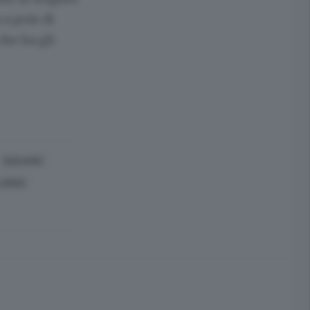
a pois di
che ha gli
QUILIANO
LONGO