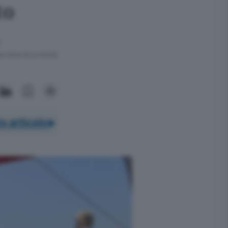
to
ra meno di un minuto.
o articolo