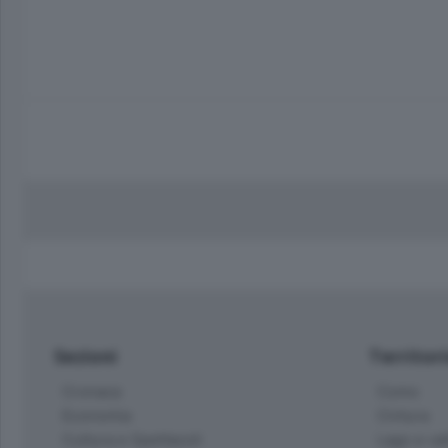
Sezioni
Territor
Cronaca
Como
Economia
Cintura
Cultura e Spettacoli
Lago e val