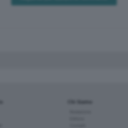
io
Chi Siamo
Redazione
Editore
li
Contatti