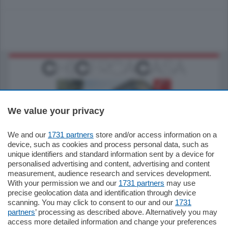
We value your privacy
We and our
1731 partners
store and/or access information on a
795.000
€
device, such as cookies and process personal data, such as
unique identifiers and standard information sent by a device for
Como - Como
personalised advertising and content, advertising and content
Quadrilocale
measurement, audience research and services development.
Zona Como Borghi. Nel complesso di
With your permission we and our
1731 partners
may use
nuova costruzione "JIULIUS" in Classe
precise geolocation data and identification through device
Energetica A2 proponiamo ampio
scanning. You may click to consent to our and our
1731
Quadrilocale …
partners
’ processing as described above. Alternatively you may
mq.
145
locali:
4
access more detailed information and change your preferences