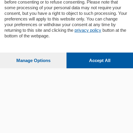
before consenting or to refuse consenting. Please note that
some processing of your personal data may not require your
consent, but you have a right to object to such processing. Your
preferences will apply to this website only. You can change
your preferences or withdraw your consent at any time by
returning to this site and clicking the
privacy policy
button at the
Sezioni
bottom of the webpage.
Settimanali
Manage Options
Accept All
Territorio
Sport
Chi Siamo
Servizi