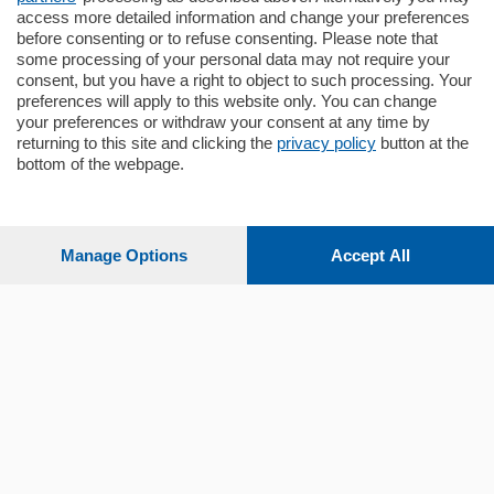
mq.
80
access more detailed information and change your preferences
before consenting or to refuse consenting. Please note that
some processing of your personal data may not require your
consent, but you have a right to object to such processing. Your
preferences will apply to this website only. You can change
your preferences or withdraw your consent at any time by
returning to this site and clicking the
privacy policy
button at the
Sezioni
bottom of the webpage.
Settimanali
Manage Options
Accept All
Territorio
Sport
Chi Siamo
Servizi