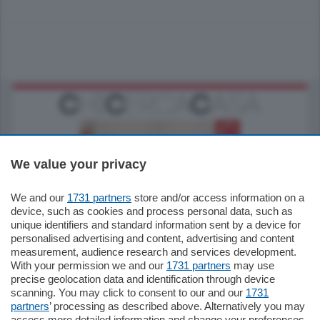
We value your privacy
We and our
1731 partners
store and/or access information on a
185.000
€
device, such as cookies and process personal data, such as
unique identifiers and standard information sent by a device for
Cernobbio - Como
personalised advertising and content, advertising and content
Appartamento
measurement, audience research and services development.
Situato nella tranquilla frazione di Piazza
With your permission we and our
1731 partners
may use
Santo Stefano, in un contesto riservato e a
precise geolocation data and identification through device
pochi minuti …
scanning. You may click to consent to our and our
1731
partners
’ processing as described above. Alternatively you may
mq.
80
access more detailed information and change your preferences