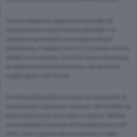
Questa categoria rappresenta l’anello di
congiunzione tra le formule giovanili e le
categorie agonistiche internazionali più
prestigiose. I ragazzi, tra i 17 e i 21 anni, si sono
sfidati in un circuito che li ha messi alla prova,
su imbarcazioni monocarena, che possono
raggiungere i 100 km/h.
Il weekend brindisino è stato un crescendo di
successi per il giovane comasco, che ha fatto la
pole position, ha vinto gara 1 e gara 2. Mattia
aveva iniziato a correre in Formula Junior nel
2021, sotto la guida del suo mentore Carlo