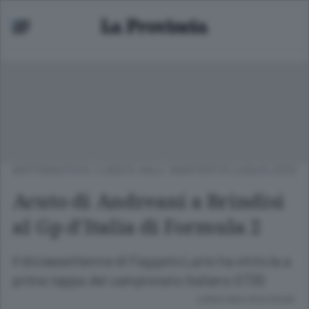
MOTONAUTICA
/
LAGO E VALLI
MARTEDÌ 01 LUGLIO 2025
Acuto di Andreani a Brindisi
al Gp d’Italia di Formula 2
Il diciassettenne di Faggeto Lario ha vinto la a
prima tappa del campionato italiano GT30
Lettura meno di un minuto.