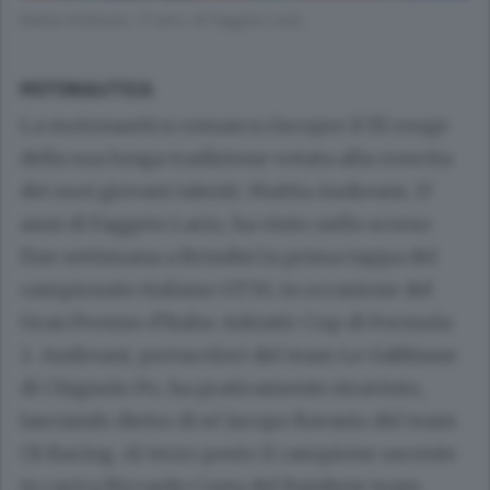
Mattia Andreani, 17 anni, di Faggeto Lario
MOTONAUTICA
La motonautica comasca riscopre il fil rouge
della sua lunga tradizione votata alla crescita
dei suoi giovani talenti. Mattia Andreani, 17
anni di Faggeto Lario, ha vinto nello scorso
fine settimana a Brindisi la prima tappa del
campionato italiano GT30, in occasione del
Gran Premio d’Italia-Adriatic Cup di Formula
2. Andreani, portacolori del team Le Gabbiane
di Chignolo Po, ha praticamente stravinto,
lasciando dietro di sé Jacopo Ravasio del team
Cb Racing. Al terzo posto il campione uscente
in carica Riccardo Costa del Rainbow team.