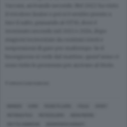
Vaccani, arrivando secondo. Nel 2022 ha vinto
il tricolore Junior e poi si è sentito pronto a
fare il salto, passando al GT30, dove è
terminato secondo nel 2023 e 2024, dopo
stagioni tormentate da continui rinvii e
sospensioni di gare per maltempo. Se il
buongiorno si vede dal mattino, quest’anno ci
sono tutte le premesse per arrivare al titolo.
© RIPRODUZIONE RISERVATA
BRINDISI
COMO
FAGGETO LARIO
ITALIA
SPORT
MOTONAUTICA
MOTOCICLISMO
GRAN PREMIO
MATTIA ANDREANI
GIANFRANCO CASNATI