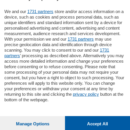
We and our
1731 partners
store and/or access information on a
185.000
€
device, such as cookies and process personal data, such as
unique identifiers and standard information sent by a device for
Cernobbio - Como
personalised advertising and content, advertising and content
Appartamento
measurement, audience research and services development.
Situato nella tranquilla frazione di Piazza
With your permission we and our
1731 partners
may use
Santo Stefano, in un contesto riservato e a
precise geolocation data and identification through device
pochi minuti …
scanning. You may click to consent to our and our
1731
partners
’ processing as described above. Alternatively you may
mq.
80
access more detailed information and change your preferences
before consenting or to refuse consenting. Please note that
some processing of your personal data may not require your
consent, but you have a right to object to such processing. Your
preferences will apply to this website only. You can change
your preferences or withdraw your consent at any time by
returning to this site and clicking the
privacy policy
button at the
Sezioni
bottom of the webpage.
Settimanali
Manage Options
Accept All