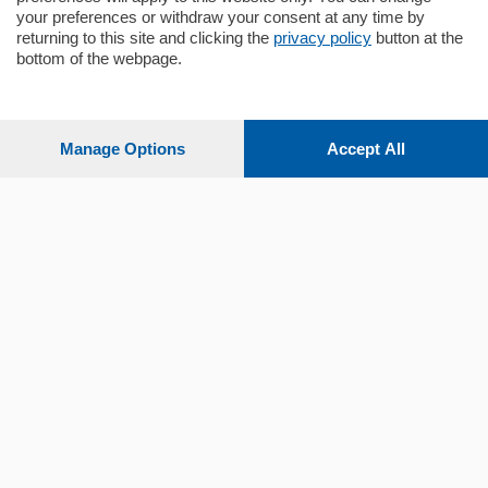
your preferences or withdraw your consent at any time by
returning to this site and clicking the
privacy policy
button at the
bottom of the webpage.
Sezioni
Settimanali
Manage Options
Accept All
Territorio
Sport
Chi Siamo
Servizi