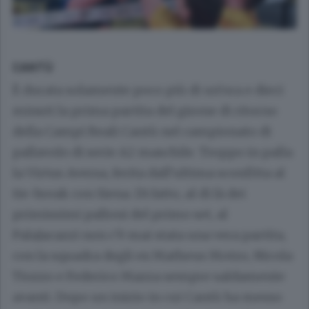
CANTÙ
È durata solamente poco più di un’ora e dieci
minuti la prima partita del girone di ritorno
della Campi Reali Cantù nel campionato di
pallavolo di serie A2 maschile. Troppo in palla
la Virtus Aversa, ferita dall’ultima sconfitta al
tie-break con Siena. Di fatto, al di là dei
primissimi palloni del primo set, al
PalaJacazzi non c’è mai stata una vera partita,
con la squadra degli ex Matheus Motzo, Nicola
Tiozzo e Federico Mazza sempre saldamente
avanti. Dopo un inizio in cui Cantù ha messo