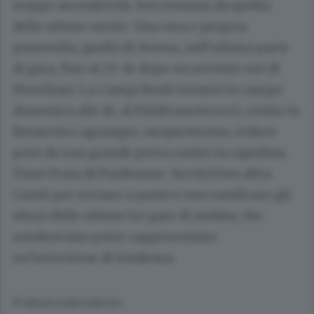
troppo arrendevole, ben lontana da quella
delle ultime uscite. Una vera e propria
passerella, quella di Aversa, nell’ultima parte
di gara, fino al 25-14 dopo un servizio out di
Meschiari. La Campi Reali tornerà in campo
domenica alle 16, al PalaFrancescucci, contro la
Rinascita Lagonegro, neopromossa, reduce
però da una grande prova contro la capolista
Tinet Prata di Pordenone. Servirà ben altra
Cantù per tornare a punti e non vanificare gli
sforzi delle ultime tre gare di andata, che
sembravano poter rappresentare
un’inversione di tendenza.
© RIPRODUZIONE RISERVATA