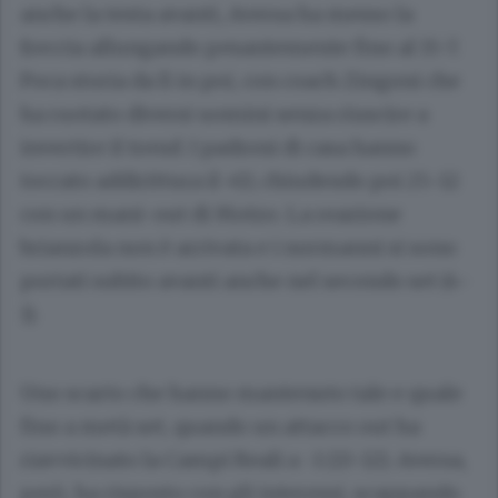
anche la testa avanti, Aversa ha messo la
freccia allungando pesantemente fino al 15-7.
Poca storia da lì in poi, con coach Zingoni che
ha ruotato diversi uomini senza riuscire a
invertire il trend. I padroni di casa hanno
toccato addirittura il +13, chiudendo poi 25-12
con un mani-out di Motzo. La reazione
brianzola non è arrivata e i normanni si sono
portati subito avanti anche nel secondo set (4-
1).
Uno scarto che hanno mantenuto tale e quale
fino a metà set, quando un attacco out ha
riavvicinato la Campi Reali a -1 (13-12). Aversa,
però, ha risposto con gli interessi, scappando