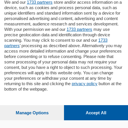
We and our
1733 partners
store and/or access information on a
770.000
€
device, such as cookies and process personal data, such as
unique identifiers and standard information sent by a device for
Como - Como
personalised advertising and content, advertising and content
Plurilocale
measurement, audience research and services development.
in zona residenziale e tranquilla,
With your permission we and our
1733 partners
may use
proponiamo prestigioso e luminoso
precise geolocation data and identification through device
appartamento all'ultimo piano di uno
scanning. You may click to consent to our and our
1733
stabile signorile …
partners
’ processing as described above. Alternatively you may
mq.
140
locali:
5
access more detailed information and change your preferences
before consenting or to refuse consenting. Please note that
some processing of your personal data may not require your
consent, but you have a right to object to such processing. Your
preferences will apply to this website only. You can change
your preferences or withdraw your consent at any time by
returning to this site and clicking the
privacy policy
button at the
bottom of the webpage.
Sezioni
Settimanali
Manage Options
Accept All
Territorio