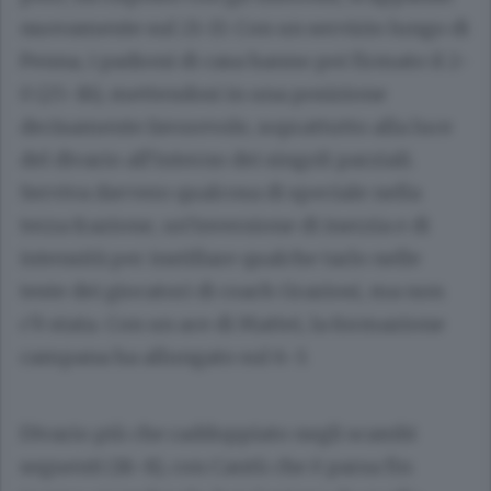
nuovamente sul 21-13. Con un servizio lungo di
Penna, i padroni di casa hanno poi firmato il 2-
0 (25-16), mettendosi in una posizione
decisamente favorevole, soprattutto alla luce
del divario all’interno dei singoli parziali.
Serviva davvero qualcosa di speciale nella
terza frazione, un’inversione di inerzia e di
intensità per instillare qualche tarlo nelle
teste dei giocatori di coach Graziosi, ma non
c’è stata. Con un ace di Mattei, la formazione
campana ha allungato sul 6-3.
Divario più che raddoppiato negli scambi
seguenti (16-8), con Cantù che è parsa fin