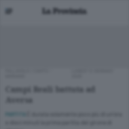
PALLAVOLO
/
CANTÙ -
LUNEDÌ 12 GENNAIO
MARIANO
2026
Campi Reali battuta ad
Aversa
È durata solamente poco più di un’ora
PARTITA
e dieci minuti la prima partita del girone di