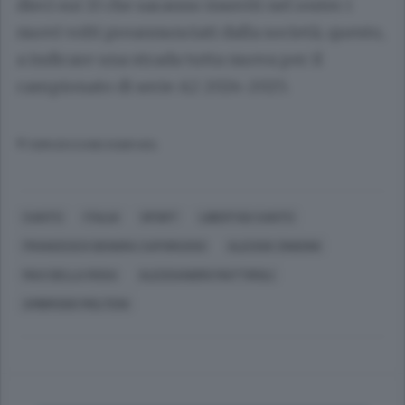
dieci sui 13 che saranno inseriti nel roster i
nuovi volti preannunciati dalla società; questo,
a indicare una strada tutta nuova per il
campionato di serie A2 2024-2025.
© RIPRODUZIONE RISERVATA
CANTÙ
ITALIA
SPORT
LIBERTAS CANTÙ
FRANCESCO DENORA CAPORUSSO
ALESSIO ZINGONI
MAX DELLA ROSA
ALESSANDRO MATTIROLI
AMBROGIO MOLTENI