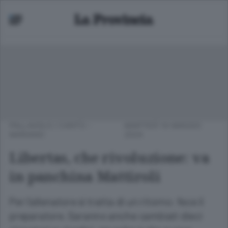
PALLAVOLO
/
CANTÙ -
MARTEDÌ 14 MAGGIO
MARIANO
2024
Libertas, che rivoluzione: va
in panchina Mattiroli
Per l’allenatore si tratta di un ritorno: fece il
preparatore. Saranno anche cambiati dieci