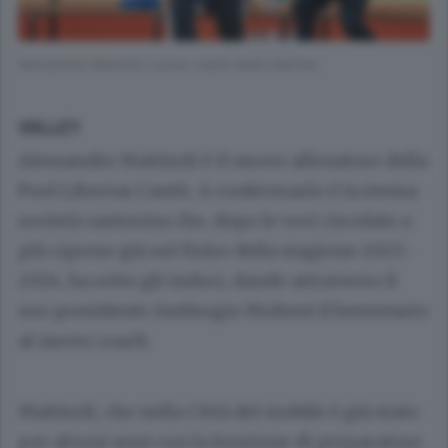
Alessandro Mattiroli, nuovo coach della Libertas
VOLLEY
Alessandro Mattiroli è il nuovo allenatore della
Pool Libertas Cantù. A confermarlo è la stessa
società canturina che, dopo le voci circolate a
più riprese già sul finire della stagione 2023-
2024, ha rotto gli induci, dando attraverso il
suo presidente Ambrogio Molteni il benvenuto
al nuovo coach.
Mattiroli, che nella Città del mobile è già stato
per alcuni anni con la funzione di preparatore