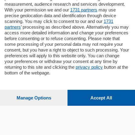
Appartamento
measurement, audience research and services development.
Situato nella tranquilla frazione di Piazza
With your permission we and our
1731 partners
may use
Santo Stefano, in un contesto riservato e a
precise geolocation data and identification through device
pochi minuti …
scanning. You may click to consent to our and our
1731
partners
’ processing as described above. Alternatively you may
mq.
80
access more detailed information and change your preferences
before consenting or to refuse consenting. Please note that
some processing of your personal data may not require your
consent, but you have a right to object to such processing. Your
preferences will apply to this website only. You can change
your preferences or withdraw your consent at any time by
returning to this site and clicking the
privacy policy
button at the
Sezioni
bottom of the webpage.
Settimanali
Manage Options
Accept All
Territorio
Sport