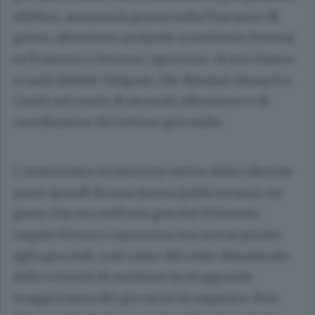
atletico, assumerà questa volta l’incarico di
primo allenatore andando a sostituire l’ormai
ex Francesco Denora Caporusso. Al suo fianco
ci sarà Alessio Zingoni, che dunque rimarrà a
Cantù nel ruolo di secondo allenatore e di
coordinatore del settore giovanile.
L’annunciata rivoluzione estiva della Libertas
parte quindi da una nuova guida tecnica, un
passo che era nell’aria giacché il biennio
targato Denora Caporusso era ormai giunto
agli sgoccioli, così come del resto dimostrato
dalla volontà di cambiare la stragrande
maggioranza dei giocatori in organico. Ben