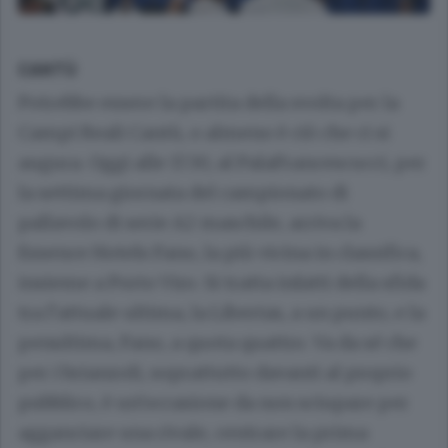
CANTÙ
Potrebbe essere la partita della svolta per la
Campi Reali Cantù, o almeno è ciò che ci si
augura. Oggi alle 17.30, al PalaFrancescucci, per
la settima giornata del campionato di
pallavolo di serie A2 maschile, arriva la
Essence Hotels Fano, la più vicina in classifica,
insieme a Porto Viro. Si tratta infatti della sfida
tra l’attuale ultima, la Libertas, a un punto, e la
penultima, Fano, a quota quattro. Va da sé che
per i brianzoli, soprattutto davanti al proprio
pubblico, è un’occasione da non sciupare per
agganciare una rivale, centrare la prima