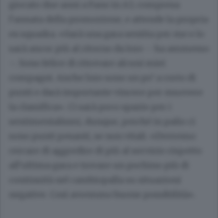
giocato due anni a Fano in A3, compresa
l’annata della promozione, e attende la propria
ex squadra. «Sarà una gara sentita per me e lo
sarà ancor più al ritorno da loro – ha ammesso
–. Sono felice di ritrovare alcuni miei
compagni. Anche loro sono un po’ a corto di
punti e darà importante vincere per muovere
la classifica». Ci sarà poco spazio per i
sentimentalismi, dunque, perché in palio ci
sono punti pesanti, se non vitali. «Dovremo
cercare di aggredire di più al servizio rispetto
all’ultima gara e trovare un pochino più di
continuità nel cambiopalla su situazioni
negative. Così avremmo buone possibilità».