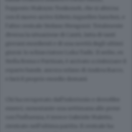
l’opposto Maksym Tonkonoh, che si alterna
con il nuovo arrivo Edwin Arguelles Sanchez, e
l’altro centrale Stefano Mengozzi. Totalmente
diversa la situazione di Cantù, fatta di tanti
giovani esordienti e di una novità degli ultimi
giorni: lo schiacciatore Luka Tadic. Il serbo, ex
Stella Rossa e Partizan, è arrivato a rinforzare il
reparto bande, ancora orfano di Andrea Bacco,
e farà il proprio esordio domani.
Chi ha recuperato dall’infortunio e dovrebbe
esserci, nonostante una settimana alle prese
con l’influenza, è invece Gabriele Maletto,
rientrato nell’ultima partita. Il centrale ha