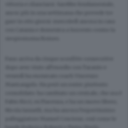
vittoria e rilanciarsi. Sarebbe fondamentale,
ancor più in una settimana che prevede tre
gare in otto giorni: mercoledì ancora in casa
con Catania e domenica a Sorrento contro la
neopromossa Romeo.
Fano arriva da cinque sconfitte consecutive
dopo aver vinto all’esordio con Taranto e
venerdì ha esonerato coach Vincenzo
Mastrangelo. Ha però un roster piuttosto
consolidato: ha cambiato un centrale, che ora è
Fabio Ricci, ex Piacenza, e ha un nuovo libero,
Nicola Iannelli, ma ha ancora l’espertissimo
palleggiatore Manuel Coscione, così come le
bande Federico Roberti e Pietro Merlo,