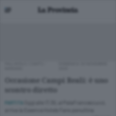
PALLAVOLO
/
CANTÙ -
DOMENICA 30 NOVEMBRE
MARIANO
2025
Occasione Campi Reali: è uno
scontro diretto
Oggi alle 17.30, al PalaFrancescucci,
PARTITA
arriva la Essence Hotels Fano penultina