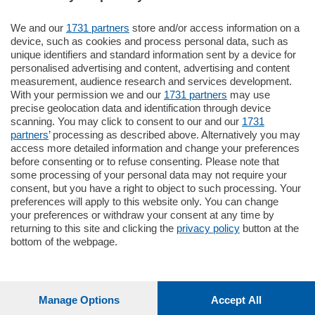
We and our
1731 partners
store and/or access information on a
185.000
€
device, such as cookies and process personal data, such as
unique identifiers and standard information sent by a device for
Cernobbio - Como
personalised advertising and content, advertising and content
Appartamento
measurement, audience research and services development.
Situato nella tranquilla frazione di Piazza
With your permission we and our
1731 partners
may use
Santo Stefano, in un contesto riservato e a
precise geolocation data and identification through device
pochi minuti …
scanning. You may click to consent to our and our
1731
partners
’ processing as described above. Alternatively you may
mq.
80
access more detailed information and change your preferences
before consenting or to refuse consenting. Please note that
some processing of your personal data may not require your
consent, but you have a right to object to such processing. Your
preferences will apply to this website only. You can change
your preferences or withdraw your consent at any time by
returning to this site and clicking the
privacy policy
button at the
Sezioni
bottom of the webpage.
Settimanali
Manage Options
Accept All