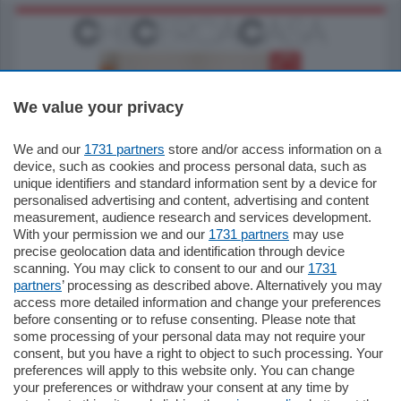
We value your privacy
We and our
1731 partners
store and/or access information on a
185.000
€
device, such as cookies and process personal data, such as
unique identifiers and standard information sent by a device for
Cernobbio - Como
personalised advertising and content, advertising and content
Appartamento
measurement, audience research and services development.
Situato nella tranquilla frazione di Piazza
With your permission we and our
1731 partners
may use
Santo Stefano, in un contesto riservato e a
precise geolocation data and identification through device
pochi minuti …
scanning. You may click to consent to our and our
1731
partners
’ processing as described above. Alternatively you may
mq.
80
access more detailed information and change your preferences
before consenting or to refuse consenting. Please note that
some processing of your personal data may not require your
consent, but you have a right to object to such processing. Your
preferences will apply to this website only. You can change
your preferences or withdraw your consent at any time by