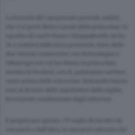
La formula del campionato prevede, infatti,
che ci si porti dietro i punti della prima fase: la
squadra di coach Mauro Chiappafreddo ne ha
24 e scatterà dalla terza posizione, forte delle
due vittorie consecutive con Melendugno e
Offanengo con cui ha chiuso la prima fase,
mentre le lecchesi, con 14, partiranno settime,
come prima delle retrocesse. Entrambe hanno
reso al di sotto delle aspettative della vigilia,
fortemente condizionate dagli infortuni.
E proprio per questo, c’è voglia di riscatto da
una parte e dall’altra, in una pool salvezza che