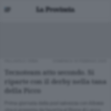
PALLAVOLO
/
ERBA
DOMENICA 16 FEBBRAIO 2025
Tecnoteam atto secondo. Si
riparte con il derby nella tana
della Picco
Prima giornata della pool salvezza con Albese
che si presenta da favorita al Bione di Lecco