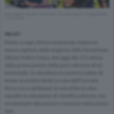
Irene Baldi in attacco “osservata” da coach Mauro Chiappafreddo
( foto Cusa)
VOLLEY
Punto, a capo, lettera maiuscola. Inizia un
nuovo capitolo della stagione della Tecnoteam
Albese Volley Como, che oggi alle 17 è attesa
dalla prima partita della pool salvezza di A2
femminile. Il calendario la metterà subito di
fronte al sentito derby in casa dell’Orocash
Picco Lecco (al Bione), in una sfida tra due
squadre in situazioni di classifica diverse, ma
accomunate dal percorso tortuoso nella prima
fase.