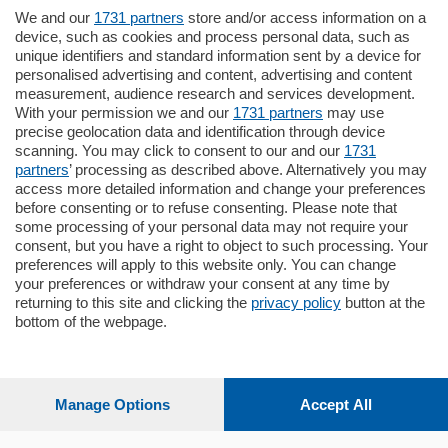
We and our
1731 partners
store and/or access information on a
185.000
€
device, such as cookies and process personal data, such as
unique identifiers and standard information sent by a device for
Cernobbio - Como
personalised advertising and content, advertising and content
Appartamento
measurement, audience research and services development.
Situato nella tranquilla frazione di Piazza
With your permission we and our
1731 partners
may use
Santo Stefano, in un contesto riservato e a
precise geolocation data and identification through device
pochi minuti …
scanning. You may click to consent to our and our
1731
partners
’ processing as described above. Alternatively you may
mq.
80
access more detailed information and change your preferences
before consenting or to refuse consenting. Please note that
some processing of your personal data may not require your
consent, but you have a right to object to such processing. Your
preferences will apply to this website only. You can change
your preferences or withdraw your consent at any time by
returning to this site and clicking the
privacy policy
button at the
Sezioni
bottom of the webpage.
Settimanali
Manage Options
Accept All
Territorio