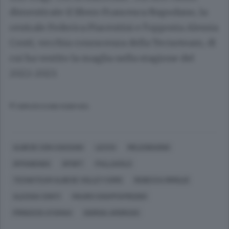
dimenticate il libero Francesca Napodano, la
centrale Federica Piacentini e l’opposta Alessia
Conti, vecchia conoscenza della Tecnoteam, di
cui ha vestito la maglia nella stagione del
2022-2023.
© RIPRODUZIONE RISERVATA
ALBESE CON CASSANO
LECCO
MELENDUGNO
OFFANENGO
SPORT
PALLAVOLO
TECNOTEAM ALBESE VOLLEY COMO
REBECCA RIMOLDI
ALESSIA CONTI
MAURO CHIAPPAFREDDO
PRINCESS ATAMAH
GIORGIA AMORUSO