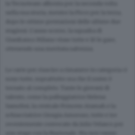
la Tecnoteam affronta per la seconda volta
nella sua storia, mentre la Picco per la terza,
dopo le ottime prestazioni delle ultime due
stagioni. L’anno scorso, la squadra di
Gianfranco Milano vinse tutte e 10 le gare,
ottenendo una meritata salvezza.
Le carte per riuscire a rimanere in categoria ci
sono tutte, soprattutto ora che il roster è
tornato al completo. Tante le giovani di
talento, come la palleggiatrice Helena
Sassolini, la centrale Princess Atamah e la
schiacciatrice Giorgia Amoruso, tutte e tre
recentemente convocate da Julio Velasco per
uno stage con la Nazionale. Ma non vanno