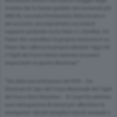
automezzo storico racconta il coraggio degli
uomini che lo hanno guidato nei momenti più
difficili, racconta l’evoluzione della tecnica e
del soccorso, ma soprattutto racconta il
rapporto profondo tra lo Stato e i cittadini. Un
Paese che custodisce la propria memoria è un
Paese che rafforza la propria identità. Oggi ASI
e Vigili del Fuoco fanno insieme un passo
importante in questa direzione.”
“Sin dalla sua istituzione nel 1939 – ha
illustrato il Capo del Corpo Nazionale dei Vigili
del Fuoco Eros Mannino – il Corpo ha adottato
una vasta gamma di mezzi per affrontare le
emergenze: dai più semplici veicoli manuali o