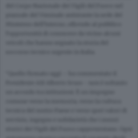
del Corpo Nazionale dei Vigili del Fuoco nel
piazzale del Viminale antistante la sede del
Ministero dell’Interno, offrendo al pubblico
l’opportunità di conoscere da vicino alcuni
veicoli che hanno segnato la storia del
soccorso tecnico urgente in Italia.
“Quello firmato oggi – ha commentato il
Presidente ASI Alberto Scuro - non è soltanto
un accordo tra istituzioni. È un impegno
comune verso la memoria, verso la cultura
tecnica del nostro Paese e verso quei valori di
servizio, ingegno e solidarietà che i mezzi
storici dei Vigili del Fuoco rappresentano. Ogni