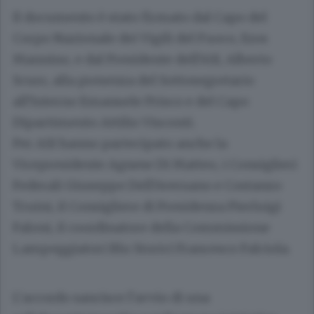
Il documento è stato firmato dal Capo del
Corpo Nazionale dei Vigili del Fuoco, Eros
Mannino, e dal Presidente dell’ASI, Alberto
Scuro, alla presenza del Sottosegretario
all’Interno Emanuele Prisco e del Capo
Dipartimento Attilio Visconti.
Per ASI hanno partecipato anche la
Vicepresidente Agnese Di Matteo, i Consiglieri
Federali Giuseppe Dell’Aversano e Costanzo
Truini, il Consigliere di Presidenza Pierluigi
Faloni, il coordinatore della Commissione
Lampeggiatori Blu Storici Francesco Falciola.
L’accordo sancisce l’avvio di una