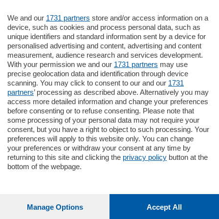
We and our
1731 partners
store and/or access information on a
185.000
€
device, such as cookies and process personal data, such as
unique identifiers and standard information sent by a device for
Cernobbio - Como
personalised advertising and content, advertising and content
Appartamento
measurement, audience research and services development.
Situato nella tranquilla frazione di Piazza
With your permission we and our
1731 partners
may use
Santo Stefano, in un contesto riservato e a
precise geolocation data and identification through device
pochi minuti …
scanning. You may click to consent to our and our
1731
partners
’ processing as described above. Alternatively you may
mq.
80
access more detailed information and change your preferences
before consenting or to refuse consenting. Please note that
some processing of your personal data may not require your
consent, but you have a right to object to such processing. Your
preferences will apply to this website only. You can change
your preferences or withdraw your consent at any time by
returning to this site and clicking the
privacy policy
button at the
bottom of the webpage.
Sezioni
Settimanali
Manage Options
Accept All