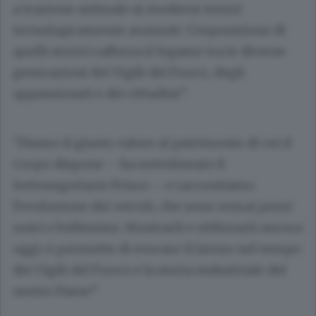
a trazione animale ai moderni mezzi
tecnologicamente avanzati. L’esposizione di
quelli storici rafforza il legame tra le diverse
generazioni dei Vigili del Fuoco, degli
appassionati e dei cittadini”.
“Diamo il giusto valore al patrimonio di cui il
Corpo dispone – ha sottolineato il
Sottosegretario Prisco – e raccontiamo
l’evoluzione dei veicoli, che sono ormai pezzi
unici e bellissimi. Mostrarli e utilizzarli ancora
oggi ci permette di evocare il lavoro nel tempo
dei Vigili del Fuoco e la storia industriale del
nostro Paese”.