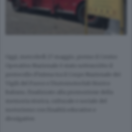
Oggi, mercoledì 27 maggio, presso il Centro
Operativo Nazionale è stato sottoscritto il
protocollo d’intesa tra il Corpo Nazionale dei
Vigili del Fuoco e l’Automotoclub Storico
Italiano, finalizzato alla promozione della
memoria storica, culturale e sociale del
motorismo con finalità educative e
divulgative.