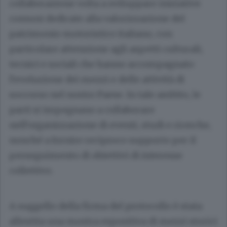
collaborazione volta a sviluppare iniziative
comuni dedicate alla valorizzazione del
patrimonio motoristico italiano, con
particolare attenzione agli aspetti culturali,
tecnici e sociali che hanno accompagnato
l’evoluzione dei mezzi e delle attività di
soccorso nel nostro Paese. In tale ambito, le
parti si impegnano a collaborare
nell’organizzazione di eventi, studi e ricerche,
nonché a fornire reciproco supporto per il
perseguimento di obiettivi di interesse
collettivo.
A suggello della firma del protocollo è stata
allestita una mostra espositiva di mezzi storici