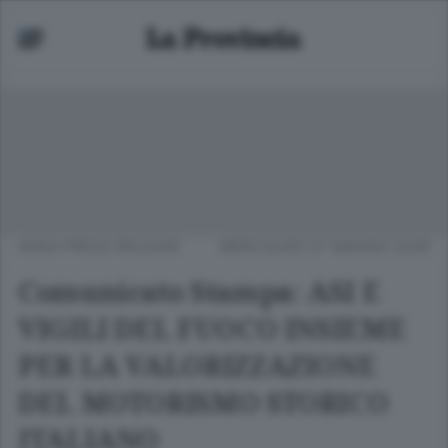
ANSA PRESS RELEASE
MERCOLEDÌ 27 MAGGIO 2026
Comunicato Stampa: ASI E
VIGILI DEL FUOCO INSIEME
PER LA VALORIZZAZIONE
DEL MOTORISMO STORICO
ITALIANO