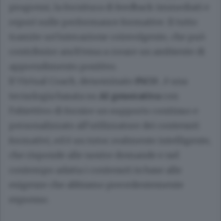
progressi, la fornitura di feedback immediati e
report sulle performance formative. Il tutto
tramite un’interazione coinvolgente, che può
contribuire anch’essa a creare un ambiente di
apprendimento positivo.
Il Virtual Coach, denominato
PiCO
, è una
tecnologia basata su
AI generativa
con
l’obiettivo di fornire un supporto continuo e
personalizzato all’utilizzatore dei contenuti
formativi, ed è un tutor realmente intelligente,
che risponde alle nostre domande e nel
contempo adatta i contenuti in base alle
esigenze che abbiamo precedentemente
espresso.