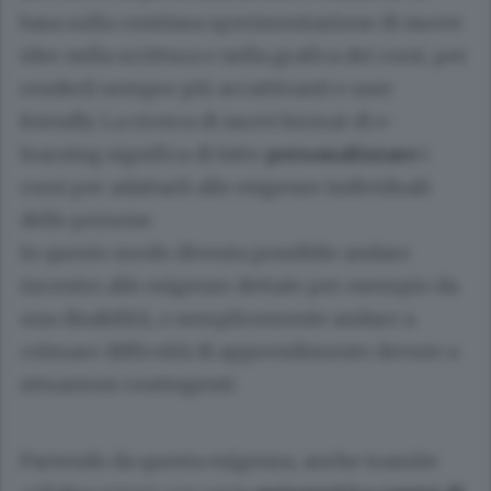
basa sulla continua sperimentazione di nuove
idee nella scrittura e nella grafica dei corsi, per
renderli sempre più accattivanti e user
friendly. La ricerca di nuovi format di e-
learning significa di fatto
personalizzare
i
corsi per adattarli alle esigenze individuali
delle persone.
In questo modo diventa possibile andare
incontro alle esigenze dettate per esempio da
una disabilità, o semplicemente andare a
colmare difficoltà di apprendimento dovute a
situazioni contingenti.
Partendo da questa esigenza, anche tramite