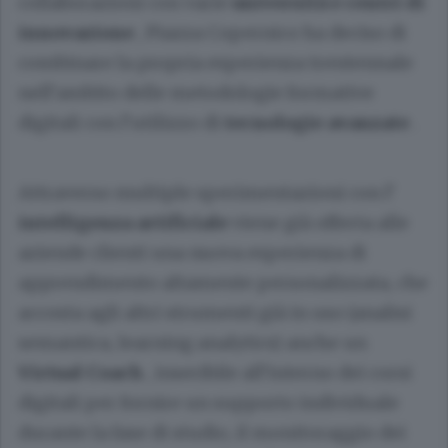
collaborazioni con varie
università e centri di
innovazione
, Piazza Copernico ha deciso di
combinare la propria esperienza trentennale
nell’ambito delle metodologie formative
digitali con l’utilizzo di
tecnologie avanzate
.
Attraverso multiple sperimentazioni con l’
intelligenza artificiale
viene già offerta alle
aziende clienti una nuova esperienza di
apprendimento altamente personalizzata, che
accosta agli altri strumenti già in uso (analisi
semantica, learning analytics) anche un
Virtual Coach
, inseribile all’interno dei corsi
digitali per fornire un supporto individuale
durante la fase di studio, il monitoraggio dei