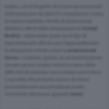
Inoltre, con il Progetto di ricerca sperimentale
AXIS promosso da SMACT Competence Center,
si stanno testando i livelli di immersione
didattica offerti dalle simulazioni in
Virtual
Reality
, esplorando quale sia il tipo di
esperienza più efficace per l'apprendimento
in situazioni critiche come la
sicurezza sul
lavoro
. Contesto, questo, in cui la formazione
rimane spesso troppo teorica a causa della
difficoltà di simulare uno scenario pericoloso.
L’uso della VR permette invece di vivere
personalmente una situazione molto
verosimile attraverso appositi
visori
.