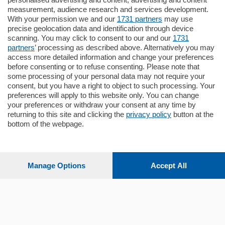
Quadrilocale
measurement, audience research and services development.
Zona Como Borghi. Nel complesso di
With your permission we and our
1731 partners
may use
nuova costruzione "JIULIUS" in Classe
precise geolocation data and identification through device
Energetica A2 proponiamo ampio
scanning. You may click to consent to our and our
1731
Quadrilocale …
partners
’ processing as described above. Alternatively you may
mq.
145
locali:
4
access more detailed information and change your preferences
before consenting or to refuse consenting. Please note that
some processing of your personal data may not require your
consent, but you have a right to object to such processing. Your
preferences will apply to this website only. You can change
your preferences or withdraw your consent at any time by
returning to this site and clicking the
privacy policy
button at the
bottom of the webpage.
Sezioni
Settimanali
Manage Options
Accept All
Territorio
Sport