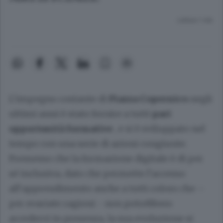
Lettura 1 min.
L’impegno costante di
Piazza Copernico
negli
ultimi anni è stato fornire a tutti
pari
opportunità formative
, e si è sviluppato nel
tempo con una serie di azioni congiunte.
Premesso che la formazione digitale è di per
sé inclusiva, dato che permette l’accesso
all’apprendimento anche a tutti coloro che –
per svariate ragioni - non potrebbero
accedervi in presenza, la sua evoluzione si